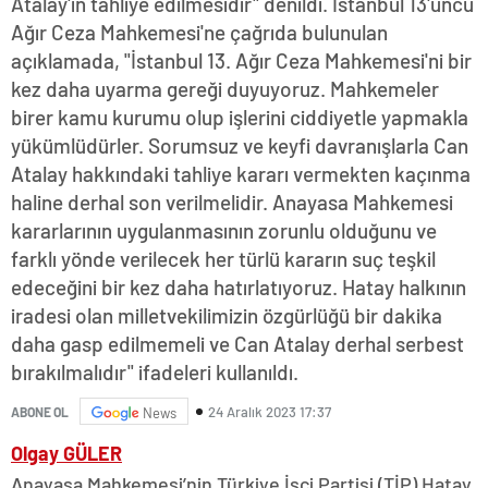
Atalay'ın tahliye edilmesidir" denildi. İstanbul 13'üncü
Ağır Ceza Mahkemesi'ne çağrıda bulunulan
açıklamada, "İstanbul 13. Ağır Ceza Mahkemesi'ni bir
kez daha uyarma gereği duyuyoruz. Mahkemeler
birer kamu kurumu olup işlerini ciddiyetle yapmakla
yükümlüdürler. Sorumsuz ve keyfi davranışlarla Can
Atalay hakkındaki tahliye kararı vermekten kaçınma
haline derhal son verilmelidir. Anayasa Mahkemesi
kararlarının uygulanmasının zorunlu olduğunu ve
farklı yönde verilecek her türlü kararın suç teşkil
edeceğini bir kez daha hatırlatıyoruz. Hatay halkının
iradesi olan milletvekilimizin özgürlüğü bir dakika
daha gasp edilmemeli ve Can Atalay derhal serbest
bırakılmalıdır" ifadeleri kullanıldı.
24 Aralık 2023 17:37
ABONE OL
News
Olgay GÜLER
Anayasa Mahkemesi’nin Türkiye İşçi Partisi (TİP) Hatay