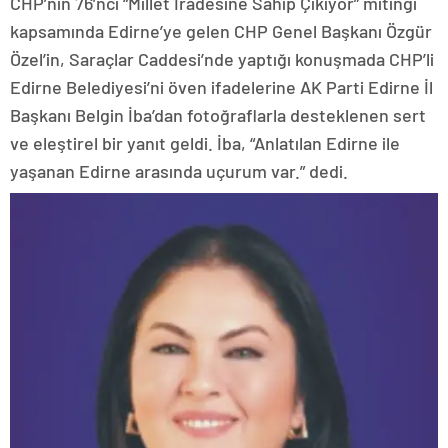
CHP’nin 76’ncı “Millet İradesine Sahip Çıkıyor” mitingi
kapsamında Edirne’ye gelen CHP Genel Başkanı Özgür
Özel’in, Saraçlar Caddesi’nde yaptığı konuşmada CHP’li
Edirne Belediyesi’ni öven ifadelerine AK Parti Edirne İl
Başkanı Belgin İba’dan fotoğraflarla desteklenen sert
ve eleştirel bir yanıt geldi. İba, “Anlatılan Edirne ile
yaşanan Edirne arasında uçurum var.” dedi.