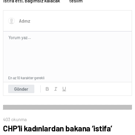
istifa etti, bağımsız kalacak
teslim
En az 10 karakter gerekli
Gönder
403 okunma
CHP’li kadınlardan bakana ‘istifa’