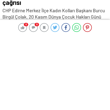
çağrısı
CHP Edirne Merkez İlçe Kadın Kolları Başkanı Burcu
Birgül Çolak, 20 Kasım Dünya Çocuk Hakları Günü
dolayısıyla yaptığı açıklamada, Türkiye'de son
0
0
0
0
dönemde yaşanan çocuk istismarı ve cinayetleriyle
ilgili sessizliğini koruyan Aile ve Sosyal Hizmetler
Bakanı Mahinur Özdemir Göktaş'ı istifaya davet
etti...
20 Kasım 2024 16:11
ABONE OL
News