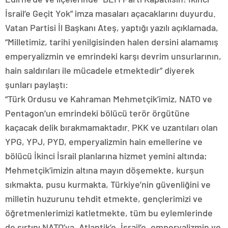
İsrail’e Geçit Yok” imza masaları açacaklarını duyurdu.
Vatan Partisi İl Başkanı Ateş, yaptığı yazılı açıklamada,
“Milletimiz, tarihi yenilgisinden halen dersini alamamış
emperyalizmin ve emrindeki karşı devrim unsurlarının,
hain saldırıları ile mücadele etmektedir” diyerek
şunları paylaştı:
“Türk Ordusu ve Kahraman Mehmetçik’imiz, NATO ve
Pentagon’un emrindeki bölücü terör örgütüne
kaçacak delik bırakmamaktadır. PKK ve uzantıları olan
YPG, YPJ, PYD, emperyalizmin hain emellerine ve
bölücü İkinci İsrail planlarına hizmet yemini altında;
Mehmetçik’imizin altına mayın döşemekte, kurşun
sıkmakta, pusu kurmakta, Türkiye’nin güvenliğini ve
milletin huzurunu tehdit etmekte, gençlerimizi ve
öğretmenlerimizi katletmekte, tüm bu eylemlerinde
de sırtını NATO’ya, Atlantik’e, İsrail’e, emperyalizmin ve