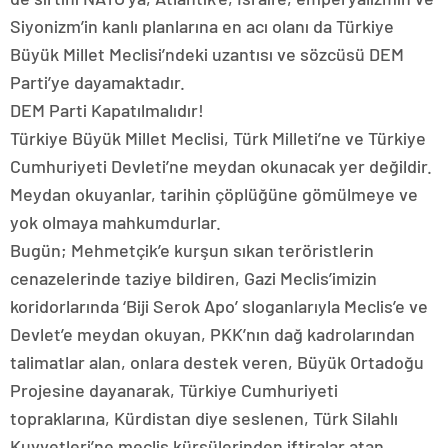
Siyonizm’in kanlı planlarına en acı olanı da Türkiye
Büyük Millet Meclisi’ndeki uzantısı ve sözcüsü DEM
Parti’ye dayamaktadır.
DEM Parti Kapatılmalıdır!
Türkiye Büyük Millet Meclisi, Türk Milleti’ne ve Türkiye
Cumhuriyeti Devleti’ne meydan okunacak yer değildir.
Meydan okuyanlar, tarihin çöplüğüne gömülmeye ve
yok olmaya mahkumdurlar.
Bugün; Mehmetçik’e kurşun sıkan teröristlerin
cenazelerinde taziye bildiren, Gazi Meclis’imizin
koridorlarında ‘Biji Serok Apo’ sloganlarıyla Meclis’e ve
Devlet’e meydan okuyan, PKK’nın dağ kadrolarından
talimatlar alan, onlara destek veren, Büyük Ortadoğu
Projesine dayanarak, Türkiye Cumhuriyeti
topraklarına, Kürdistan diye seslenen, Türk Silahlı
Kuvvetleri’ne meclis kürsülerinden iftiralar atan,