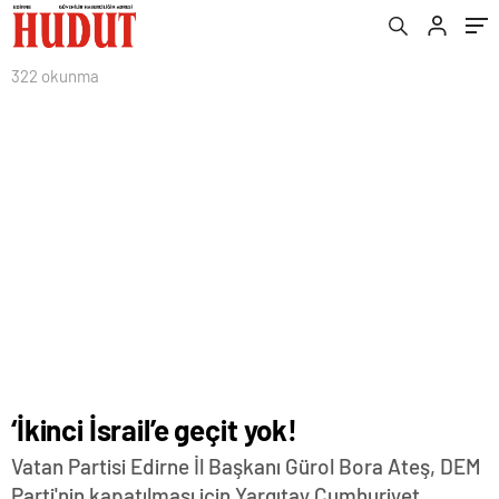
322 okunma
‘İkinci İsrail’e geçit yok!
Vatan Partisi Edirne İl Başkanı Gürol Bora Ateş, DEM
Parti'nin kapatılması için Yargıtay Cumhuriyet