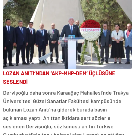
LOZAN ANITI’NDAN ‘AKP-MHP-DEM’ ÜÇLÜSÜNE
SESLENDİ
Dervişoğlu daha sonra Karaağaç Mahallesi’nde Trakya
Üniversitesi Güzel Sanatlar Fakültesi kampüsünde
bulunan Lozan Anıtı’na giderek burada basın
açıklaması yaptı. Anıttan iktidara sert sözlerle
seslenen Dervişoğlu, söz konusu anıtın Türkiye
Cumhuriyeti’nin tapu belgesi olan Lozan’ı anlattığını