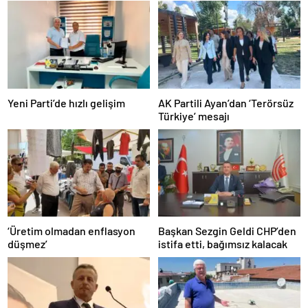
Yeni Parti’de hızlı gelişim
AK Partili Ayan’dan ‘Terörsüz
Türkiye’ mesajı
‘Üretim olmadan enflasyon
Başkan Sezgin Geldi CHP’den
düşmez’
istifa etti, bağımsız kalacak