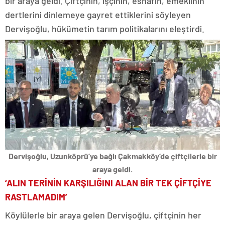
bir araya geldi. Çiftçinin, işçinin, esnafın, emeklinin
dertlerini dinlemeye gayret ettiklerini söyleyen
Dervişoğlu, hükümetin tarım politikalarını eleştirdi.
Dervişoğlu, Uzunköprü’ye bağlı Çakmakköy’de çiftçilerle bir
araya geldi.
‘ALIN TERİNİN KARŞILIĞINI ALAN BİR TEK ÇİFTÇİYE
RASTLAMADIM’
Köylülerle bir araya gelen Dervişoğlu, çiftçinin her