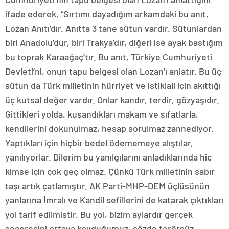
ifade ederek, “Sırtımı dayadığım arkamdaki bu anıt,
Lozan Anıtı’dır. Anıtta 3 tane sütun vardır. Sütunlardan
biri Anadolu’dur, biri Trakya’dır, diğeri ise ayak bastığım
bu toprak Karaağaç’tır. Bu anıt, Türkiye Cumhuriyeti
Devleti’ni, onun tapu belgesi olan Lozan’ı anlatır. Bu üç
sütun da Türk milletinin hürriyet ve istiklali için akıttığı
üç kutsal değer vardır. Onlar kandır, terdir, gözyaşıdır.
Gittikleri yolda, kuşandıkları makam ve sıfatlarla,
kendilerini dokunulmaz, hesap sorulmaz zannediyor.
Yaptıkları için hiçbir bedel ödememeye alıştılar,
yanılıyorlar. Dilerim bu yanılgılarını anladıklarında hiç
kimse için çok geç olmaz. Çünkü Türk milletinin sabır
taşı artık çatlamıştır. AK Parti-MHP-DEM üçlüsünün
yanlarına İmralı ve Kandil sefillerini de katarak çıktıkları
yol tarif edilmiştir. Bu yol, bizim aylardır gerçek
şeceresini ortaya koyduğumuz, sözde terörsüz