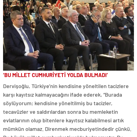
‘BU MİLLET CUMHURİYETİ YOLDA BULMADI’
Dervişoğlu, Türkiye’nin kendisine yöneltilen tacizlere
karşı kayıtsız kalmayacağını ifade ederek, “Burada
söylüyorum; kendisine yöneltilmiş bu tacizler,
tecavüzler ve saldırılardan sonra bu memleketin
evlatlarının olup bitenlere kayıtsız kalabilmesi artık
mümkün olamaz. Direnmek mecburiyetindedir çünkü.