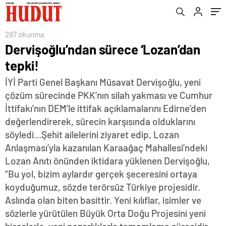
297 okunma
Dervişoğlu’ndan sürece ‘Lozan’dan
tepki!
İYİ Parti Genel Başkanı Müsavat Dervişoğlu, yeni
çözüm sürecinde PKK’nın silah yakması ve Cumhur
İttifakı’nın DEM’le ittifak açıklamalarını Edirne’den
değerlendirerek, sürecin karşısında olduklarını
söyledi…Şehit ailelerini ziyaret edip, Lozan
Anlaşması’yla kazanılan Karaağaç Mahallesi’ndeki
Lozan Anıtı önünden iktidara yüklenen Dervişoğlu,
“Bu yol, bizim aylardır gerçek şeceresini ortaya
koyduğumuz, sözde terörsüz Türkiye projesidir.
Aslında olan biten basittir. Yeni kılıflar, isimler ve
sözlerle yürütülen Büyük Orta Doğu Projesini yeni