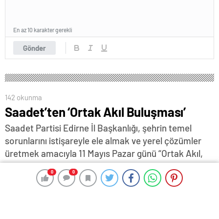
En az 10 karakter gerekli
Gönder
142 okunma
Saadet’ten ‘Ortak Akıl Buluşması’
Saadet Partisi Edirne İl Başkanlığı, şehrin temel
sorunlarını istişareyle ele almak ve yerel çözümler
üretmek amacıyla 11 Mayıs Pazar günü “Ortak Akıl,
Güçlü Şehir Çalıştayı” başlığıyla kapsamlı bir çalıştay
0
0
0
0
düzenliyor…
9 Mayıs 2025 07:57
ABONE OL
News