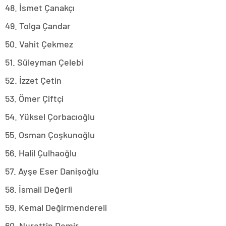
48. İsmet Çanakçı
49. Tolga Çandar
50. Vahit Çekmez
51. Süleyman Çelebi
52. İzzet Çetin
53. Ömer Çiftçi
54. Yüksel Çorbacıoğlu
55. Osman Çoşkunoğlu
56. Halil Çulhaoğlu
57. Ayşe Eser Danişoğlu
58. İsmail Değerli
59. Kemal Değirmendereli
60. Nurettin Demir