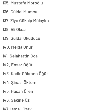
135. Mustafa Moroğlu
136. Güldal Mumcu
137. Ziya Gökalp Mülayim
138. Ali Oksal
139. Güldal Okuducu
140. Melda Onur
141. Selahattin Öcal
142. Ensar Öğüt
143. Kadir Gökmen Öğüt
144. Şinası Öktem
145. Hasan Ören
146. Sakine Öz
147. İsmail Özay