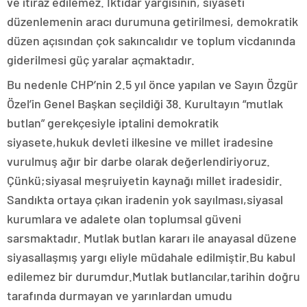
ve itiraz edilemez. İktidar yargısının, siyaseti
düzenlemenin aracı durumuna getirilmesi, demokratik
düzen açısından çok sakıncalıdır ve toplum vicdanında
giderilmesi güç yaralar açmaktadır.
Bu nedenle CHP’nin 2.5 yıl önce yapılan ve Sayın Özgür
Özel’in Genel Başkan seçildiği 38. Kurultayın “mutlak
butlan” gerekçesiyle iptalini demokratik
siyasete,hukuk devleti ilkesine ve millet iradesine
vurulmuş ağır bir darbe olarak değerlendiriyoruz.
Çünkü;siyasal meşruiyetin kaynağı millet iradesidir.
Sandıkta ortaya çıkan iradenin yok sayılması,siyasal
kurumlara ve adalete olan toplumsal güveni
sarsmaktadır. Mutlak butlan kararı ile anayasal düzene
siyasallaşmış yargı eliyle müdahale edilmiştir.Bu kabul
edilemez bir durumdur.Mutlak butlancılar,tarihin doğru
tarafında durmayan ve yarınlardan umudu