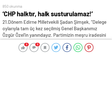
850 okunma
‘CHP halktır, halk susturulamaz!’
21.Dönem Edirne Milletvekili Şadan Şimşek, “Delege
oylarıyla tam üç kez seçilmiş Genel Başkanımız
Özgür Özel’in yanındayız. Partimizin meşru iradesini
hedef alan hiçbir girişime boyun eğmeyeceğiz”
0
0
0
0
dedi…
25 Mayıs 2026 13:09
ABONE OL
News