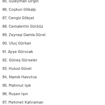
85. Süleyman Girgin
86. Coşkun Gökalp
87. Cengiz Gökçel
88. Cemalettin Gürbüz
89. Zeynep Damla Gürel
90. Uluç Gürkan
91. Ayşe Gürocak
92. Güneş Gürseler
93. Hulusi Güvel
94. Namık Havutca
95. Mahmut Işık
96. Ruşen Işın
97. Mehmet Kahraman