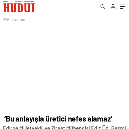
376 okunma
‘Bu anlayışla üretici nefes alamaz’
Edirne Milletvekili ve Ziraat Mühendisi Ediz Ün, Resmî