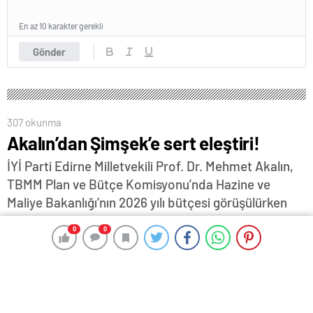
En az 10 karakter gerekli
Gönder
307 okunma
Akalın’dan Şimşek’e sert eleştiri!
İYİ Parti Edirne Milletvekili Prof. Dr. Mehmet Akalın,
TBMM Plan ve Bütçe Komisyonu’nda Hazine ve
Maliye Bakanlığı’nın 2026 yılı bütçesi görüşülürken
yaptığı konuşmada, Cumhuriyet tarihinin en yüksek
0
0
0
0
bütçesi olarak sunulan 8 trilyon 840 milyar liralık
Hazine ve Maliye Bakanlığı bütçesinin “bir kalkınma
değil, borç servisi bütçesi” olduğunu vurguladı…
7 Kasım 2025 17:49
ABONE OL
News