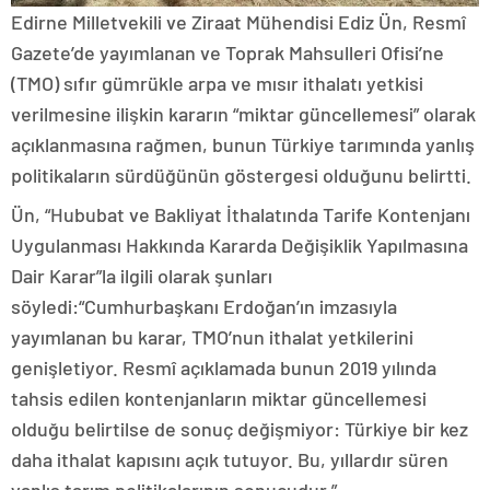
Edirne Milletvekili ve Ziraat Mühendisi Ediz Ün, Resmî
Gazete’de yayımlanan ve Toprak Mahsulleri Ofisi’ne
(TMO) sıfır gümrükle arpa ve mısır ithalatı yetkisi
verilmesine ilişkin kararın “miktar güncellemesi” olarak
açıklanmasına rağmen, bunun Türkiye tarımında yanlış
politikaların sürdüğünün göstergesi olduğunu belirtti.
Ün, “Hububat ve Bakliyat İthalatında Tarife Kontenjanı
Uygulanması Hakkında Kararda Değişiklik Yapılmasına
Dair Karar”la ilgili olarak şunları
söyledi:“Cumhurbaşkanı Erdoğan’ın imzasıyla
yayımlanan bu karar, TMO’nun ithalat yetkilerini
genişletiyor. Resmî açıklamada bunun 2019 yılında
tahsis edilen kontenjanların miktar güncellemesi
olduğu belirtilse de sonuç değişmiyor: Türkiye bir kez
daha ithalat kapısını açık tutuyor. Bu, yıllardır süren
yanlış tarım politikalarının sonucudur.”