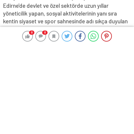
Edirne'de devlet ve özel sektörde uzun yıllar
yöneticilik yapan, sosyal aktivitelerinin yanı sıra
kentin siyaset ve spor sahnesinde adı sıkça duyulan
Hüseyin Erkin, iktidar yönetiminden bıkan
0
0
0
0
yurttaşların ısrarla CHP'nin iktidar olmasını umutla
beklediklerini belirterek, partideki örgüt seçimlerinin
önemine işaret etti…
1 Ağustos 2025 19:00
ABONE OL
News