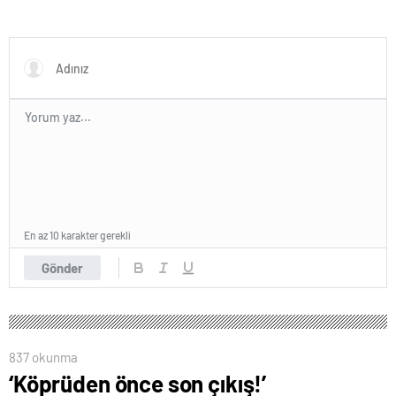
En az 10 karakter gerekli
Gönder
837 okunma
‘Köprüden önce son çıkış!’