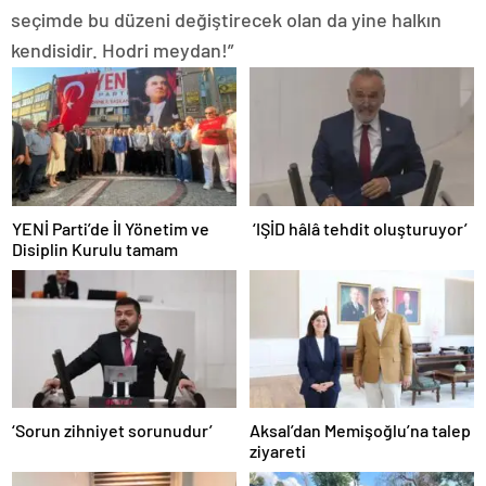
seçimde bu düzeni değiştirecek olan da yine halkın
kendisidir. Hodri meydan!”
YENİ Parti’de İl Yönetim ve
‘IŞİD hâlâ tehdit oluşturuyor’
Disiplin Kurulu tamam
‘Sorun zihniyet sorunudur’
Aksal’dan Memişoğlu’na talep
ziyareti