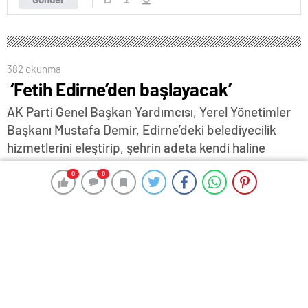
382 okunma
‘Fetih Edirne’den başlayacak’
AK Parti Genel Başkan Yardımcısı, Yerel Yönetimler
Başkanı Mustafa Demir, Edirne’deki belediyecilik
hizmetlerini eleştirip, şehrin adeta kendi haline
bırakıldığını söyledi…Edirne’nin bu hizmeti hak
0
0
0
0
etmediğini söyleyerek teşkilat mensuplarına
seslenen Demir, “Önümüzde tam 2 yıl var, 2028’i
saymayalım. Dolayısıyla çalışmak zorundayız. Ne
yapacağız? Kapı kapı dolaşacağız” diye konuştu…
29 Aralık 2025 16:30
ABONE OL
News