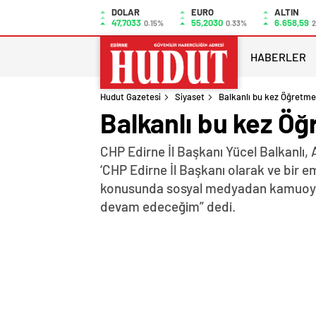
DOLAR
EURO
ALTIN
47,7033
55,2030
6.658,59
0.15%
0.33%
2
HABERLER
Hudut Gazetesi
Siyaset
Balkanlı bu kez Öğretmen 
Balkanlı bu kez Öğr
CHP Edirne İl Başkanı Yücel Balkanlı, 
‘CHP Edirne İl Başkanı olarak ve bir e
konusunda sosyal medyadan kamuoyunu
devam edeceğim” dedi.