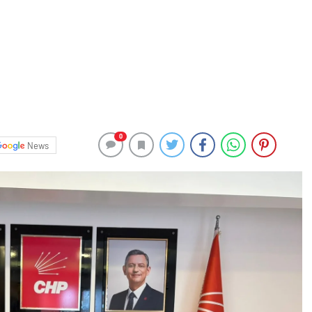
0
News