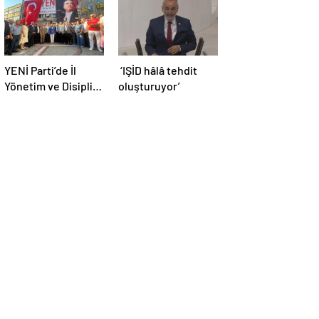
YENİ Parti’de İl
‘IŞİD hâlâ tehdit
Yönetim ve Disiplin
oluşturuyor’
Kurulu tamam