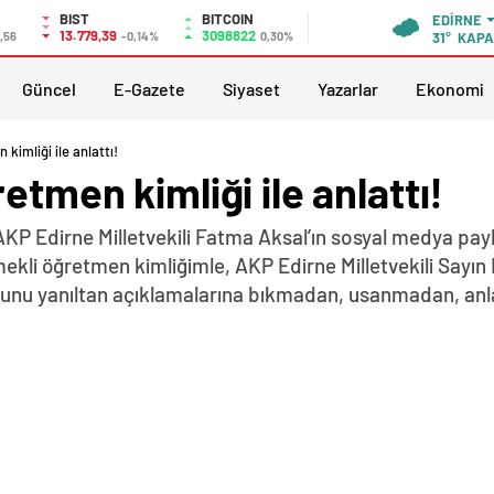
BIST
BITCOIN
EDIRNE
13.779,39
3098822
,56
-0,14%
0,30%
31°
KAPA
Güncel
E-Gazete
Siyaset
Yazarlar
Ekonomi
kimliği ile anlattı!
etmen kimliği ile anlattı!
AKP Edirne Milletvekili Fatma Aksal’ın sosyal medya pay
mekli öğretmen kimliğimle, AKP Edirne Milletvekili Sayın
 yanıltan açıklamalarına bıkmadan, usanmadan, anlay