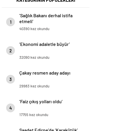
‘Sağlık Bakanı derhal istifa
etmeli’
1
40390 kez okundu
‘Ekonomi adaletle büyür’
2
32090 kez okundu
Çakay resmen aday adayı
3
29983 kez okundu
‘Faiz çıkış yolları oldu’
4
17755 kez okundu
Saadet Edirne’de ‘Karakütük’