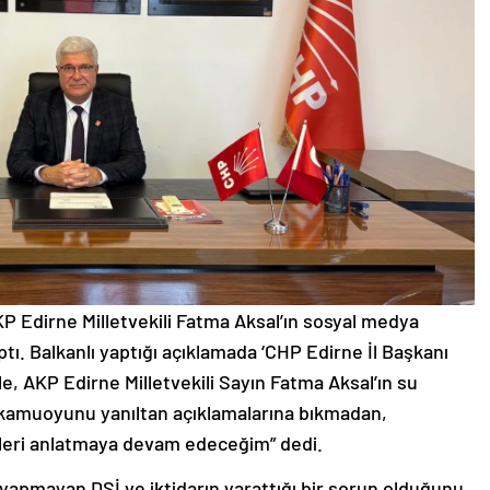
KP Edirne Milletvekili Fatma Aksal’ın sosyal medya
tı. Balkanlı yaptığı açıklamada ‘CHP Edirne İl Başkanı
e, AKP Edirne Milletvekili Sayın Fatma Aksal’ın su
amuoyunu yanıltan açıklamalarına bıkmadan,
leri anlatmaya devam edeceğim” dedi.
 yapmayan DSİ ve iktidarın yarattığı bir sorun olduğunu