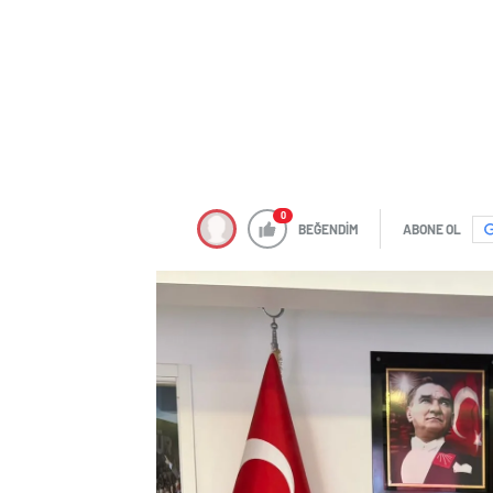
0
BEĞENDİM
ABONE OL