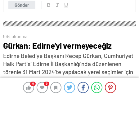
Gönder
564 okunma
Gürkan: Edirne’yi vermeyeceğiz
Edirne Belediye Başkanı Recep Gürkan, Cumhuriyet
Halk Partisi Edirne İl Başkanlığı'nda düzenlenen
törenle 31 Mart 2024'te yapılacak yerel seçimler için
belediye başkanlığı aday adaylığı başvurusunu
0
0
0
0
yaptı… Başvuru sonrası partililer ve vatandaşlara
seslenen Gürkan, Edirne'de 10 yıl boyunca yaptığı
çalışmaları anlatıp, " Hepimiz biliyoruz ki en çok
almak istedikleri illerden birisi Edirne. Ama Edirne'yi
vermeyeceğiz. Edirne'yi tarikatların, cemaatlerin,
vakıfların şehri yapmayacağız" dedi…