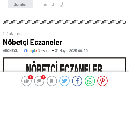
Gönder
117 okunma
Nöbetçi Eczaneler
31 Mayıs 2025 06:30
ABONE OL
News
0
0
0
0