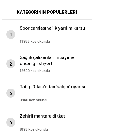
KATEGORİNİN POPÜLERLERİ
Spor camiasına ilk yardım kursu
1
19956 kez okundu
Sağlık çalışanları muayene
önceliği istiyor!
2
12620 kez okundu
Tabip Odası’ndan ‘salgın’ uyarısı!
3
9866 kez okundu
Zehirli mantara dikkat!
4
8198 kez okundu