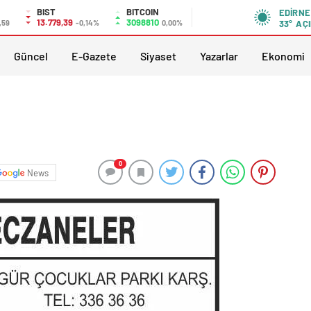
BIST
BITCOIN
EDIRNE
13.779,39
3098810
,59
-0,14%
0,00%
33°
AÇI
Güncel
E-Gazete
Siyaset
Yazarlar
Ekonomi
0
News