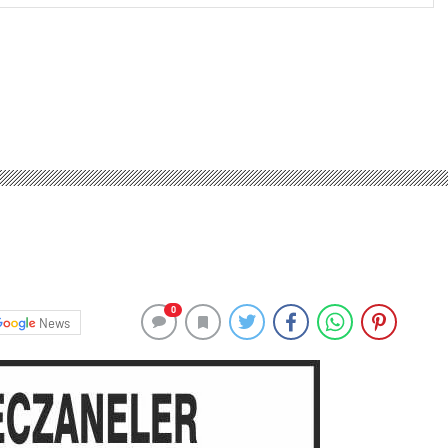
0
News