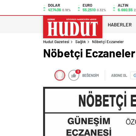
DOLAR
EURO
ALTIN
47,7436
55,2510
6.660,55
0.18%
0.32%
2
HABERLER
Hudut Gazetesi
Sağlık
Nöbetçi Eczaneler
Nöbetçi Eczaneler
0
BEĞENDİM
ABONE OL