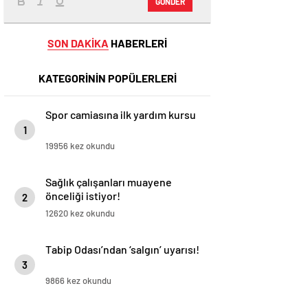
GÖNDER
SON DAKİKA
HABERLERİ
KATEGORİNİN POPÜLERLERİ
Spor camiasına ilk yardım kursu
1
19956 kez okundu
Sağlık çalışanları muayene
önceliği istiyor!
2
12620 kez okundu
Tabip Odası’ndan ‘salgın’ uyarısı!
3
9866 kez okundu