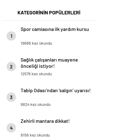
KATEGORİNİN POPÜLERLERİ
Spor camiasına ilk yardım kursu
1
19686 kez okundu
Sağlık çalışanları muayene
önceliği istiyor!
2
12579 kez okundu
Tabip Odası’ndan ‘salgın’ uyarısı!
3
9824 kez okundu
Zehirli mantara dikkat!
4
8156 kez okundu