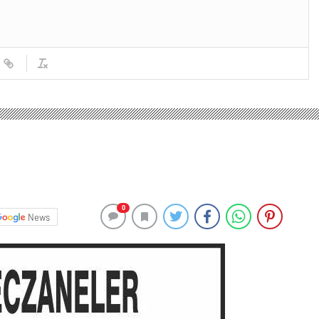
0
News