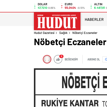
DOLAR
EURO
ALTIN
47,7210
55,0404
6.497,81
0.05%
-0.13%
HABERLER
Hudut Gazetesi
Sağlık
Nöbetçi Eczaneler
Nöbetçi Eczaneler
0
BEĞENDİM
ABONE OL