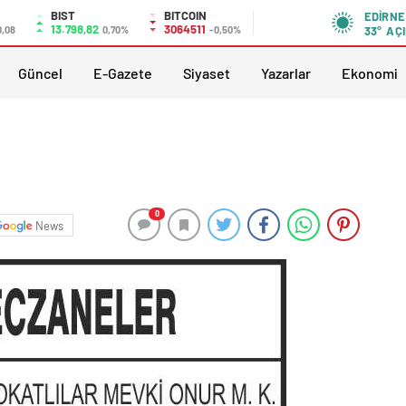
BIST
BITCOIN
EDIRNE
13.798,82
3064511
0,08
0,70%
-0,50%
33°
AÇI
Güncel
E-Gazete
Siyaset
Yazarlar
Ekonomi
0
News