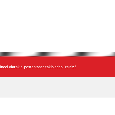
ncel olarak e-postanızdan takip edebilirsiniz !
etçi Eczaneler
Altınlar
Yazarlar
Günc
 Dakika
Dövizler
Gazeteler
E-Ga