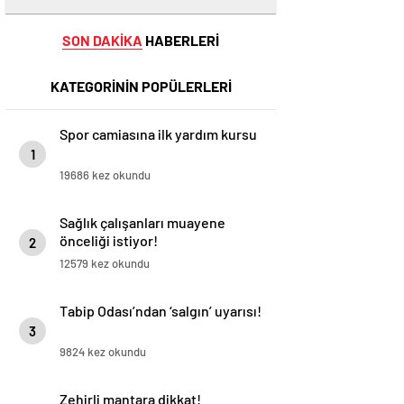
SON DAKİKA
HABERLERİ
KATEGORİNİN POPÜLERLERİ
Spor camiasına ilk yardım kursu
1
19686 kez okundu
Sağlık çalışanları muayene
önceliği istiyor!
2
12579 kez okundu
Tabip Odası’ndan ‘salgın’ uyarısı!
3
9824 kez okundu
Zehirli mantara dikkat!