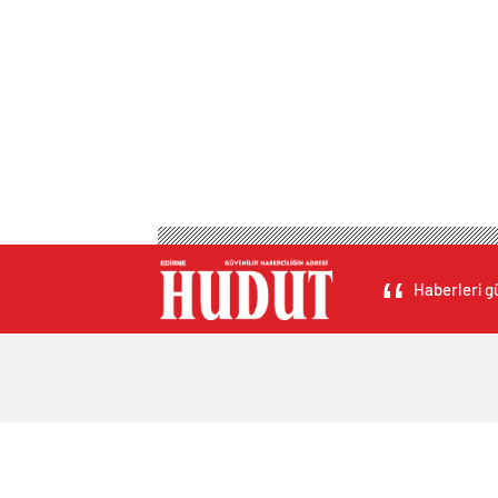
Haberleri gü
Hava Durumu Light
Altınlar
Nöb
Yol Durumu Light
AMP
Son