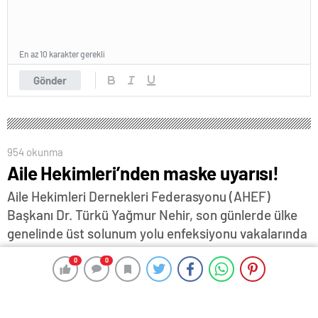
En az 10 karakter gerekli
Gönder
954 okunma
Aile Hekimleri’nden maske uyarısı!
Aile Hekimleri Dernekleri Federasyonu (AHEF)
Başkanı Dr. Türkü Yağmur Nehir, son günlerde ülke
genelinde üst solunum yolu enfeksiyonu vakalarında
ciddi bir artış yaşandığına dikkat çekerek maske
0
0
0
0
kullanılmasının önemli olduğunu vurguladı...
12 Ocak 2024 11:05
ABONE OL
News