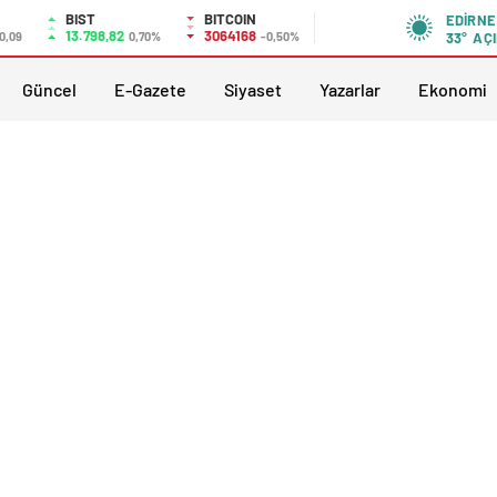
BIST
BITCOIN
EDIRNE
13.798,82
3064168
0,09
0,70%
-0,50%
33°
AÇI
Güncel
E-Gazete
Siyaset
Yazarlar
Ekonomi