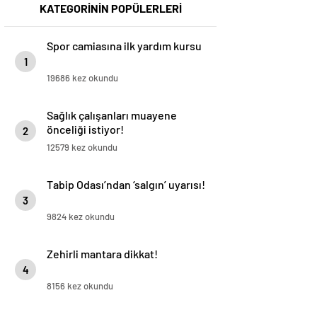
KATEGORİNİN POPÜLERLERİ
Spor camiasına ilk yardım kursu
1
19686 kez okundu
Sağlık çalışanları muayene
önceliği istiyor!
2
12579 kez okundu
Tabip Odası’ndan ‘salgın’ uyarısı!
3
9824 kez okundu
Zehirli mantara dikkat!
4
8156 kez okundu