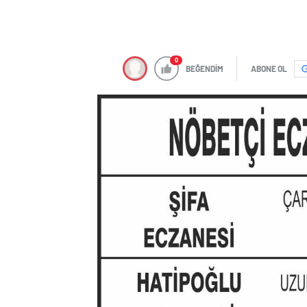
0
BEĞENDİM
ABONE OL