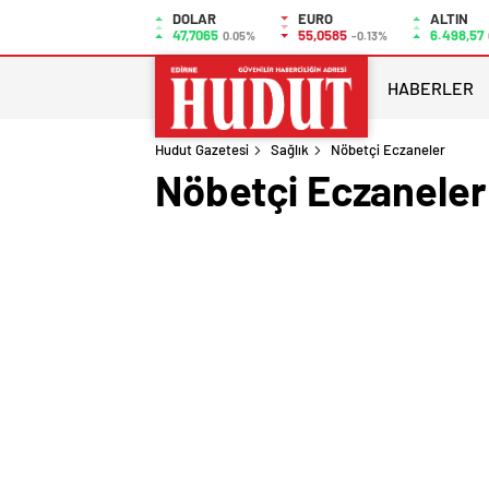
DOLAR
EURO
ALTIN
47,7065
55,0585
6.498,57
0.05%
-0.13%
HABERLER
Hudut Gazetesi
Sağlık
Nöbetçi Eczaneler
Nöbetçi Eczaneler