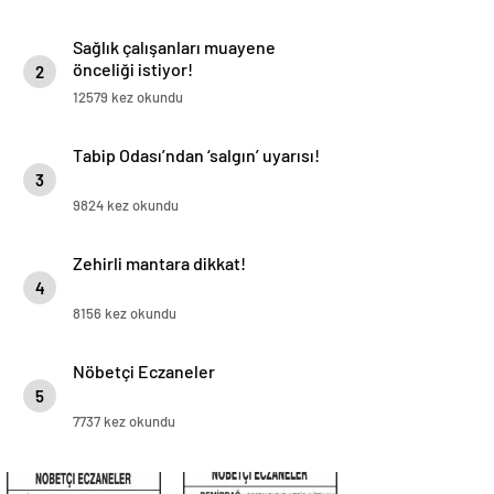
Sağlık çalışanları muayene
önceliği istiyor!
2
12579 kez okundu
Tabip Odası’ndan ‘salgın’ uyarısı!
3
9824 kez okundu
Zehirli mantara dikkat!
4
8156 kez okundu
Nöbetçi Eczaneler
5
7737 kez okundu