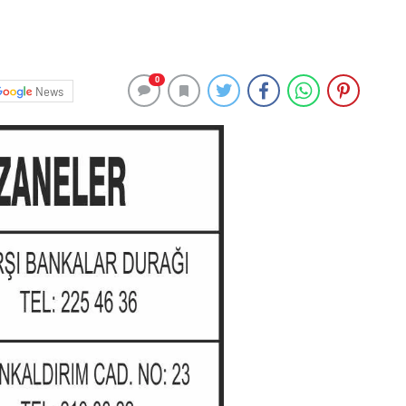
0
News