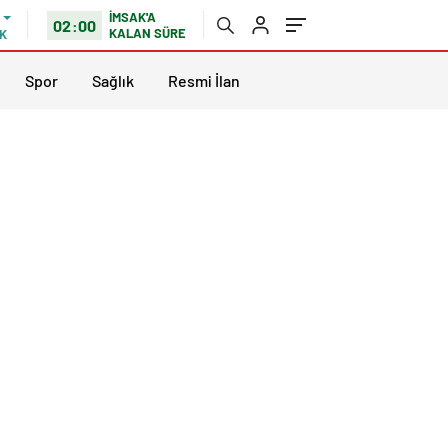
İMSAK'A
02:00
KALAN SÜRE
K
Spor
Sağlık
Resmi İlan