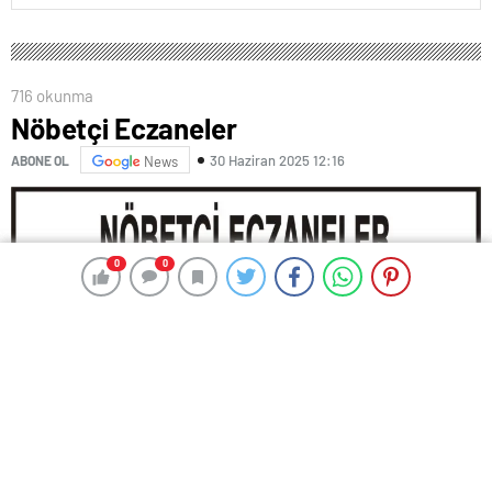
716 okunma
Nöbetçi Eczaneler
30 Haziran 2025 12:16
ABONE OL
News
0
0
0
0