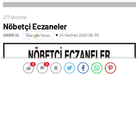
217 okunma
Nöbetçi Eczaneler
24 Haziran 2025 06:39
ABONE OL
News
0
0
0
0