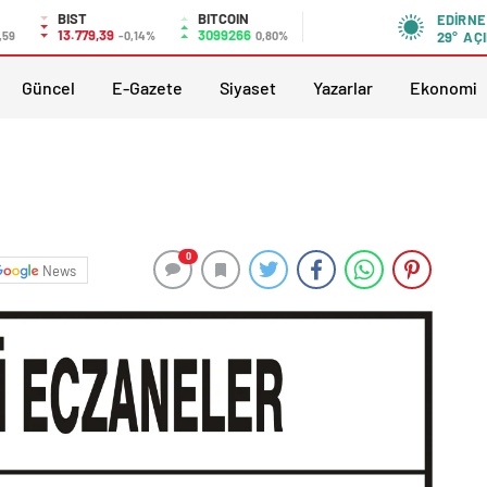
BIST
BITCOIN
EDIRNE
13.779,39
3099266
,59
-0,14%
0,80%
29°
AÇI
Güncel
E-Gazete
Siyaset
Yazarlar
Ekonomi
0
News