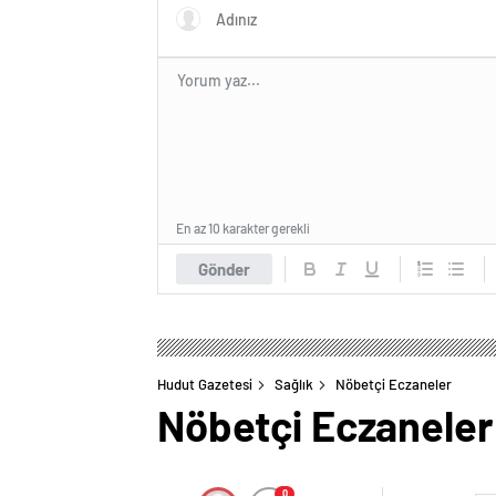
En az 10 karakter gerekli
Gönder
Hudut Gazetesi
Sağlık
Nöbetçi Eczaneler
Nöbetçi Eczaneler
0