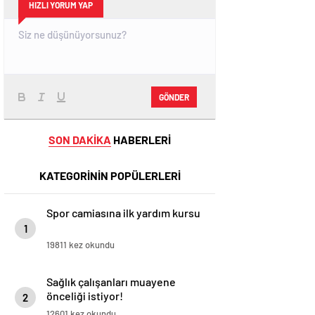
HIZLI YORUM YAP
GÖNDER
SON DAKİKA
HABERLERİ
KATEGORİNİN POPÜLERLERİ
Spor camiasına ilk yardım kursu
1
19811 kez okundu
Sağlık çalışanları muayene
önceliği istiyor!
2
12601 kez okundu