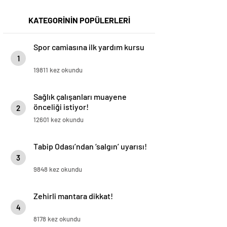
KATEGORİNİN POPÜLERLERİ
Spor camiasına ilk yardım kursu
1
19811 kez okundu
Sağlık çalışanları muayene
önceliği istiyor!
2
12601 kez okundu
Tabip Odası’ndan ‘salgın’ uyarısı!
3
9848 kez okundu
Zehirli mantara dikkat!
4
8178 kez okundu