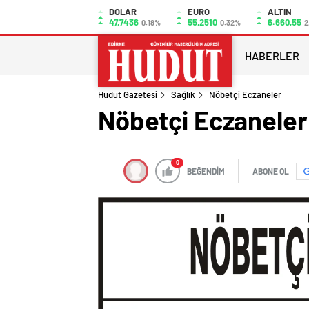
DOLAR
EURO
ALTIN
47,7436
55,2510
6.660,55
0.18%
0.32%
2
HABERLER
Hudut Gazetesi
Sağlık
Nöbetçi Eczaneler
Nöbetçi Eczaneler
0
BEĞENDİM
ABONE OL