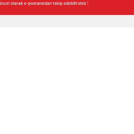
ncel olarak e-postanızdan takip edebilirsiniz !
etçi Eczaneler
Altınlar
Yazarlar
Günc
 Dakika
Dövizler
Gazeteler
E-Ga
Kripto Paralar
takipçi satın al
Ekon
Pariteler
Sıcak Haber
Kültü
Instagram takipçi satın al
Resmi
iş güvenliği malzemeleri
Spor
Yazar
Sağlı
tanıtı
indir