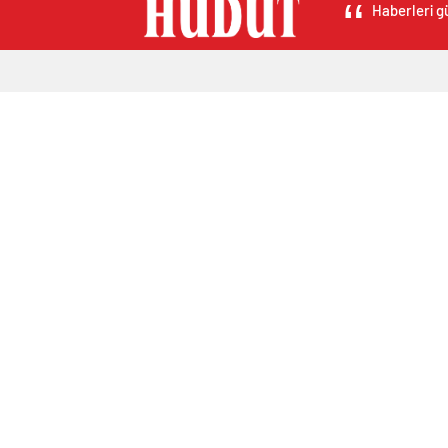
Haberleri gü
Hava Durumu Light
Altınlar
Nöb
Yol Durumu Light
AMP
Son
Canlı Tv Light
Ayarlar
Beğendiklerim
Canlı Borsa
Canlı Tv
Canlı Tv 2
Dövizler
Eczane
Favori İçeriklerim