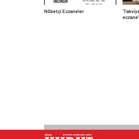
Nöbetçi Eczaneler
‘Takviy
eczane