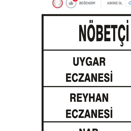
BEĞENDİM
ABONE OL