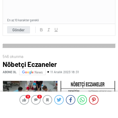
En az 10 karakter gerekli
Gönder
546 okunma
Nöbetçi Eczaneler
11 Aralık 2023 18:31
ABONE OL
News
0
0
0
0