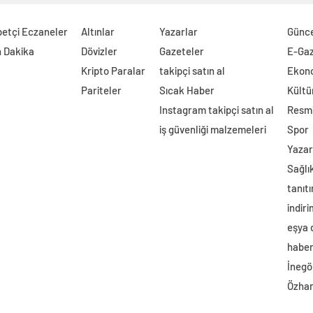
etçi Eczaneler
Altınlar
Yazarlar
Günc
 Dakika
Dövizler
Gazeteler
E-Ga
Kripto Paralar
takipçi satın al
Ekon
Pariteler
Sıcak Haber
Kültü
Instagram takipçi satın al
Resmi
iş güvenliği malzemeleri
Spor
Yazar
Sağlı
tanıtı
indir
eşya
haber 
İnegö
Özhan