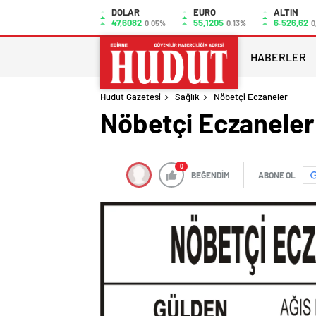
DOLAR
EURO
ALTIN
47,6082
55,1205
6.526,62
0.05%
0.13%
0
HABERLER
Hudut Gazetesi
Sağlık
Nöbetçi Eczaneler
Nöbetçi Eczaneler
0
BEĞENDİM
ABONE OL