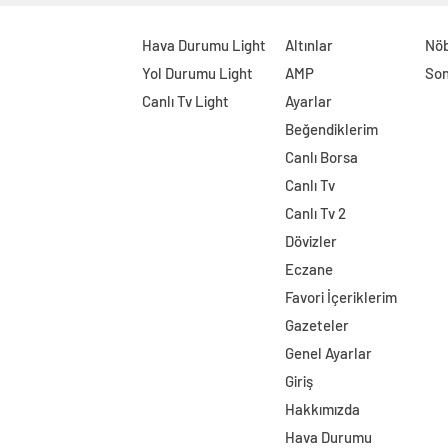
Hava Durumu Light
Altınlar
Nöb
Yol Durumu Light
AMP
Son
Canlı Tv Light
Ayarlar
Beğendiklerim
Canlı Borsa
Canlı Tv
Canlı Tv 2
Dövizler
Eczane
Favori İçeriklerim
Gazeteler
Genel Ayarlar
Giriş
Hakkımızda
Hava Durumu