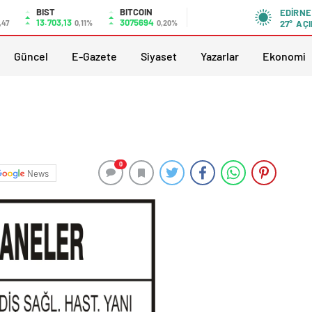
BIST
BITCOIN
EDIRNE
13.703,13
3075694
,47
0,11%
0,20%
27°
AÇI
Güncel
E-Gazete
Siyaset
Yazarlar
Ekonomi
0
News