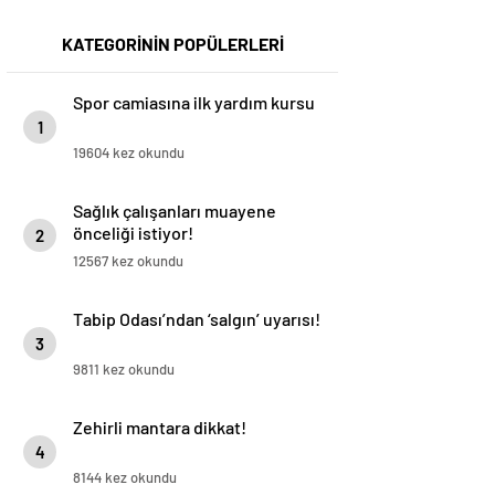
KATEGORİNİN POPÜLERLERİ
Spor camiasına ilk yardım kursu
1
19604 kez okundu
Sağlık çalışanları muayene
önceliği istiyor!
2
12567 kez okundu
Tabip Odası’ndan ‘salgın’ uyarısı!
3
9811 kez okundu
Zehirli mantara dikkat!
4
8144 kez okundu