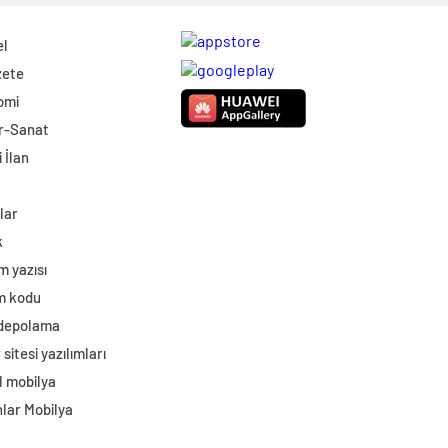
el
zete
omi
r-Sanat
 İlan
lar
k
m yazısı
im kodu
 depolama
sitesi yazılımları
l mobilya
lar Mobilya