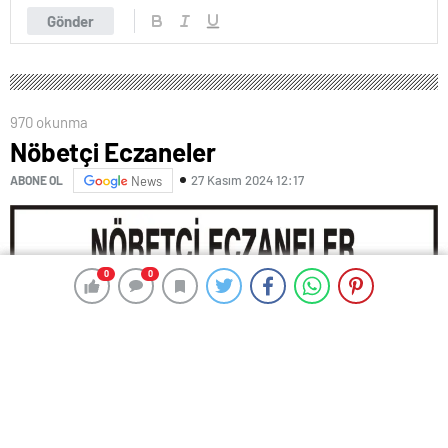
Gönder
970 okunma
Nöbetçi Eczaneler
27 Kasım 2024 12:17
ABONE OL
News
0
0
0
0