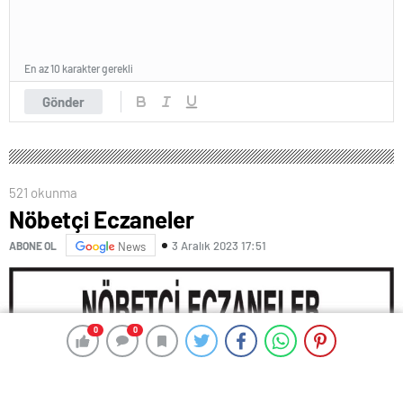
En az 10 karakter gerekli
Gönder
521 okunma
Nöbetçi Eczaneler
3 Aralık 2023 17:51
ABONE OL
News
0
0
0
0