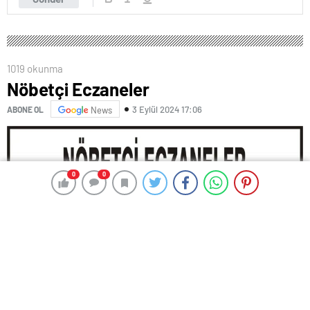
1019 okunma
Nöbetçi Eczaneler
3 Eylül 2024 17:06
ABONE OL
News
0
0
0
0