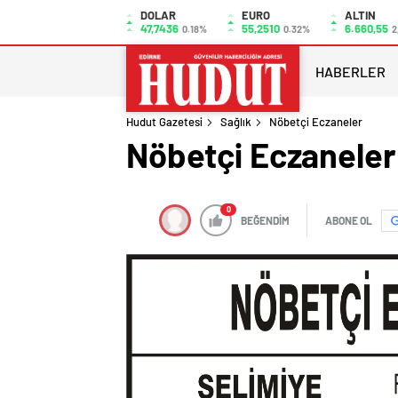
DOLAR
EURO
ALTIN
47,7436
55,2510
6.660,55
0.18%
0.32%
2
HABERLER
Hudut Gazetesi
Sağlık
Nöbetçi Eczaneler
Nöbetçi Eczaneler
0
BEĞENDİM
ABONE OL