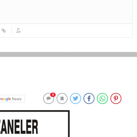
0
News