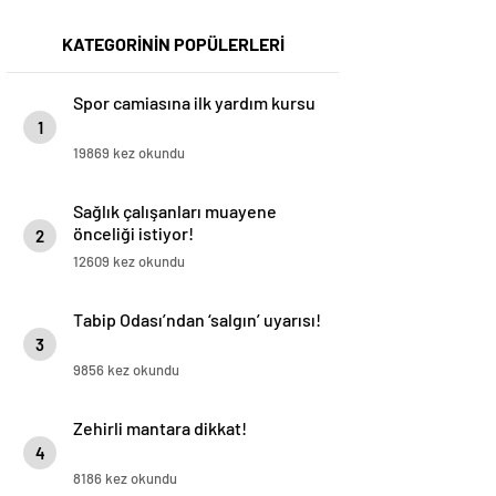
KATEGORİNİN POPÜLERLERİ
Spor camiasına ilk yardım kursu
1
19869 kez okundu
Sağlık çalışanları muayene
önceliği istiyor!
2
12609 kez okundu
Tabip Odası’ndan ‘salgın’ uyarısı!
3
9856 kez okundu
Zehirli mantara dikkat!
4
8186 kez okundu