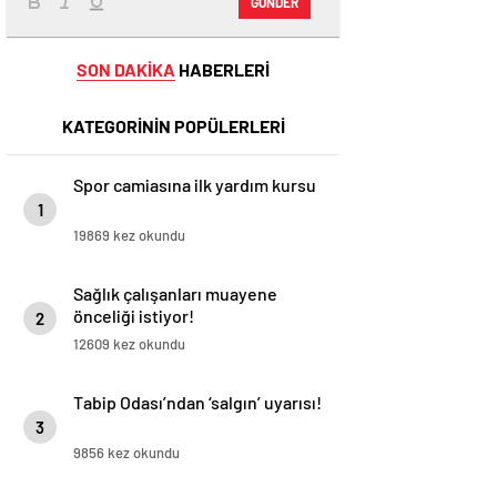
GÖNDER
SON DAKİKA
HABERLERİ
KATEGORİNİN POPÜLERLERİ
Spor camiasına ilk yardım kursu
1
19869 kez okundu
Sağlık çalışanları muayene
önceliği istiyor!
2
12609 kez okundu
Tabip Odası’ndan ‘salgın’ uyarısı!
3
9856 kez okundu