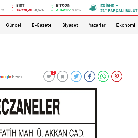
BIST
BITCOIN
EDIRNE
13.779,39
3103262
,59
-0,14%
0,20%
32°
PARÇALI BULUT
Güncel
E-Gazete
Siyaset
Yazarlar
Ekonomi
0
News