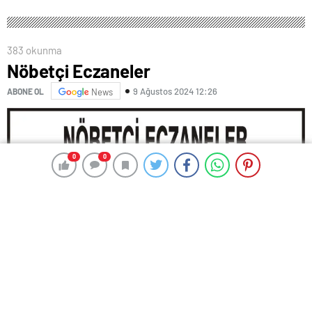
383 okunma
Nöbetçi Eczaneler
9 Ağustos 2024 12:26
ABONE OL
News
0
0
0
0