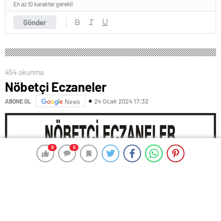
En az 10 karakter gerekli
Gönder
454 okunma
Nöbetçi Eczaneler
24 Ocak 2024 17:32
ABONE OL
News
0
0
0
0