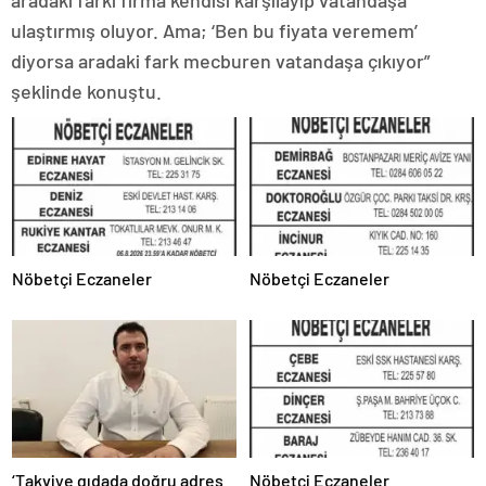
aradaki farkı firma kendisi karşılayıp vatandaşa
ulaştırmış oluyor. Ama; ‘Ben bu fiyata veremem’
diyorsa aradaki fark mecburen vatandaşa çıkıyor”
şeklinde konuştu.
Nöbetçi Eczaneler
Nöbetçi Eczaneler
‘Takviye gıdada doğru adres
Nöbetçi Eczaneler