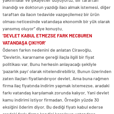
yakınmalar ve şikayetler duyuyoruz. Bir taraftan
inandığı ve doktorun yazdığı ilacı almak istemesi, diğer
taraftan da ilacın tedavide vazgeçilemez bir ürün
olması neticesinde vatandaşa ekonomik bir yük olarak
yansımış oluyor” diye konuştu.
‘DEVLET KABUL ETMEZSE FARK MECBUREN
VATANDAŞA ÇIKIYOR’
Ödenen farkın nedenini de anlatan Ciravoğlu,
“Devletin, kararname gereği ilaçla ilgili bir fiyat
politikası var. Bunu herkesin anlayacağı şekliyle
‘pazarlık payı’ olarak nitelendirebiliriz. Bunun üzerinden
zaten ilaçları fiyatlandırıyor devlet. Ama buna rağmen
firma ilaç fiyatında indirim yapmak istemezse, aradaki
farkı vatandaş karşılamak zorunda kalıyor. Yani devlet
kamu indirimi istiyor firmadan. Örneğin yüzde 30
eksiğini öderim diyor. Bu dediği fiyatı kabul ederse