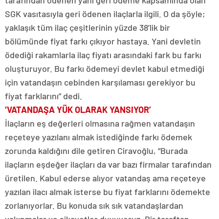
tarafından ödenen yani geri ödeme kapsamında olan
SGK vasıtasıyla geri ödenen ilaçlarla ilgili. O da şöyle;
yaklaşık tüm ilaç çeşitlerinin yüzde 38’lik bir
bölümünde fiyat farkı çıkıyor hastaya. Yani devletin
ödediği rakamlarla ilaç fiyatı arasındaki fark bu farkı
oluşturuyor. Bu farkı ödemeyi devlet kabul etmediği
için vatandaşın cebinden karşılaması gerekiyor bu
fiyat farklarını” dedi.
‘VATANDAŞA YÜK OLARAK YANSIYOR’
İlaçların eş değerleri olmasına rağmen vatandaşın
reçeteye yazılanı almak istediğinde farkı ödemek
zorunda kaldığını dile getiren Ciravoğlu, “Burada
ilaçların eşdeğer ilaçları da var bazı firmalar tarafından
üretilen. Kabul ederse alıyor vatandaş ama reçeteye
yazılan ilacı almak isterse bu fiyat farklarını ödemekte
zorlanıyorlar. Bu konuda sık sık vatandaşlardan