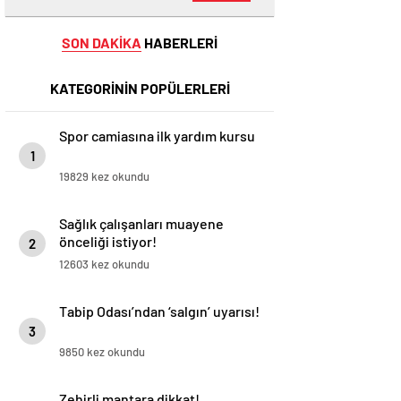
SON DAKİKA
HABERLERİ
KATEGORİNİN POPÜLERLERİ
Spor camiasına ilk yardım kursu
1
19829 kez okundu
Sağlık çalışanları muayene
önceliği istiyor!
2
12603 kez okundu
Tabip Odası’ndan ‘salgın’ uyarısı!
3
9850 kez okundu
Zehirli mantara dikkat!