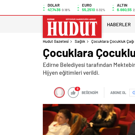
DOLAR
EURO
ALTIN
47,7436
55,2510
6.660,55
0.18%
0.32%
2
HABERLER
Hudut Gazetesi
Sağlık
Çocuklara Çocukluk Çağı O
Çocuklara Çocukluk
Edirne Belediyesi tarafından Mektebim 
Hijyen eğitimleri verildi.
0
BEĞENDİM
ABONE OL