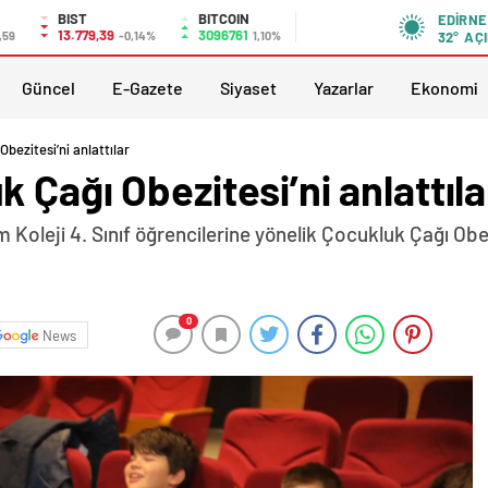
BIST
BITCOIN
EDIRNE
13.779,39
3096761
,59
-0,14%
1,10%
32°
AÇI
Güncel
E-Gazete
Siyaset
Yazarlar
Ekonomi
bezitesi’ni anlattılar
 Çağı Obezitesi’ni anlattıla
Koleji 4. Sınıf öğrencilerine yönelik Çocukluk Çağı Obe
0
News