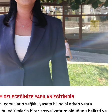
M GELECEĞİMİZE YAPILAN EĞİTİMDİR
, çocukların sağlıklı yaşam bilincini erken yaşta
u eğitimlerin birer sosyal yatırım olduğunu belirtti ve