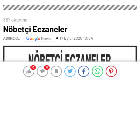
387 okunma
Nöbetçi Eczaneler
17 Eylül 2025 10:54
ABONE OL
News
0
0
0
0