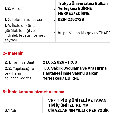
Trakya Üniversitesi Balkan
1.2.
:
Yerleşkesi EDİRNE
Adresi
MERKEZ/EDİRNE
1.3.
:
02842352729
Telefon numarası
1.4.
İhale dokümanının
görülebileceği ve
:
https://ekap.kik.gov.tr/EKAP/
indirilebileceği internet
sayfası
2- İhalenin
2.1.
:
21.05.2026 – 11:00
Tarih ve Saati
T.Ü. Sağlık Uygulama ve Araştırma
2.2.
Yapılacağı (e-
:
Hastanesi İhale Salonu Balkan
tekliflerin
açılacağı) adres
Yerleşkesi/ EDİRNE
3- İhale konusu hizmet alımının
VRF TİPİ DIŞ ÜNİTELİ VE TAVAN
TİPİ İÇ ÜNİTELİ KLİMA
3.1
:
CİHAZLARININ YILLIK PERİYODİK
Adı