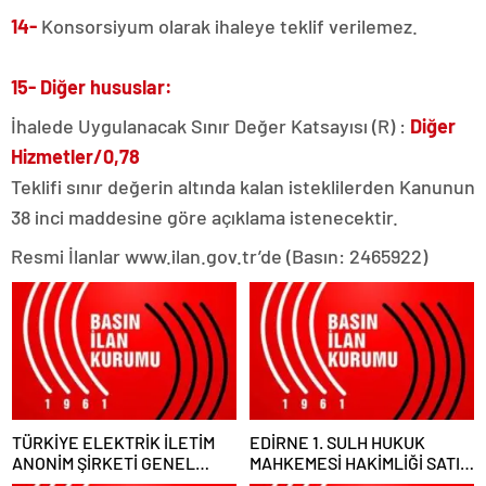
14-
Konsorsiyum olarak ihaleye teklif verilemez.
15- Diğer hususlar:
İhalede Uygulanacak Sınır Değer Katsayısı (R) :
Diğer
Hizmetler/0,78
Teklifi sınır değerin altında kalan isteklilerden Kanunun
38 inci maddesine göre açıklama istenecektir.
Resmi İlanlar www.ilan.gov.tr’de (Basın: 2465922)
TÜRKİYE ELEKTRİK İLETİM
EDİRNE 1. SULH HUKUK
ANONİM ŞİRKETİ GENEL
MAHKEMESİ HAKİMLİĞİ SATIŞ
MÜDÜRLÜĞÜ
MEMURLUĞU