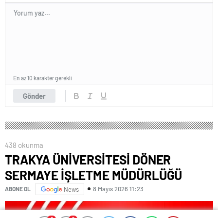
En az 10 karakter gerekli
Gönder
438 okunma
TRAKYA ÜNİVERSİTESİ DÖNER
SERMAYE İŞLETME MÜDÜRLÜĞÜ
8 Mayıs 2026 11:23
ABONE OL
News