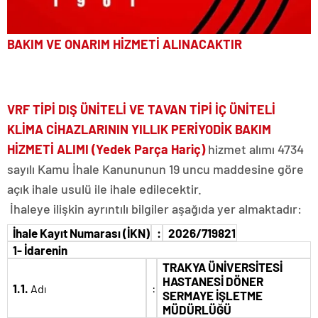
BAKIM VE ONARIM HİZMETİ ALINACAKTIR
VRF TİPİ DIŞ ÜNİTELİ VE TAVAN TİPİ İÇ ÜNİTELİ
KLİMA CİHAZLARININ YILLIK PERİYODİK BAKIM
HİZMETİ ALIMI (Yedek Parça Hariç)
hizmet alımı 4734
sayılı Kamu İhale Kanununun 19 uncu maddesine göre
açık ihale usulü ile ihale edilecektir.
İhaleye ilişkin ayrıntılı bilgiler aşağıda yer almaktadır:
İhale Kayıt Numarası (İKN)
:
2026/719821
1- İdarenin
TRAKYA ÜNİVERSİTESİ
HASTANESİ DÖNER
1.1.
:
Adı
SERMAYE İŞLETME
MÜDÜRLÜĞÜ