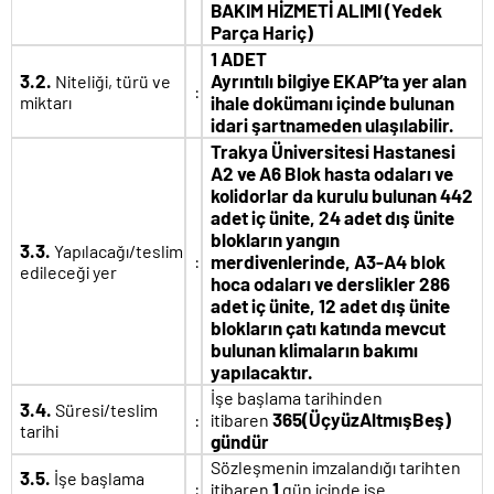
BAKIM HİZMETİ ALIMI (Yedek
Parça Hariç)
1 ADET
3.2.
Ayrıntılı bilgiye EKAP’ta yer alan
Niteliği, türü ve
:
miktarı
ihale dokümanı içinde bulunan
idari şartnameden ulaşılabilir.
Trakya Üniversitesi Hastanesi
A2 ve A6 Blok hasta odaları ve
kolidorlar da kurulu bulunan 442
adet iç ünite, 24 adet dış ünite
blokların yangın
3.3.
Yapılacağı/teslim
:
merdivenlerinde, A3-A4 blok
edileceği yer
hoca odaları ve derslikler 286
adet iç ünite, 12 adet dış ünite
blokların çatı katında mevcut
bulunan klimaların bakımı
yapılacaktır.
İşe başlama tarihinden
3.4.
Süresi/teslim
365(ÜçyüzAltmışBeş)
:
itibaren
tarihi
gündür
Sözleşmenin imzalandığı tarihten
3.5.
İşe başlama
:
1
itibaren
gün içinde işe