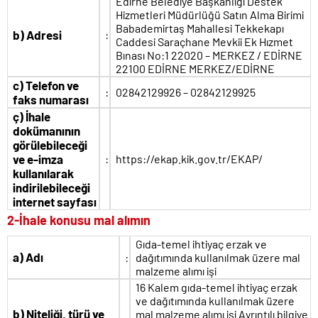
Edirne Belediye Başkanlığı Destek
Hizmetleri Müdürlüğü Satın Alma Birimi
Babademirtaş Mahallesi Tekkekapı
b)
Adresi
:
Caddesi Saraçhane Mevkii Ek Hızmet
Bınası No:1 22020 – MERKEZ / EDİRNE
22100 EDİRNE MERKEZ/EDİRNE
c)
Telefon ve
:
02842129926 – 02842129925
faks numarası
ç)
İhale
dokümanının
görülebileceği
ve e-imza
:
https://ekap.kik.gov.tr/EKAP/
kullanılarak
indirilebileceği
internet sayfası
2-İhale konusu mal alımın
Gıda-temel ihtiyaç erzak ve
a)
Adı
:
dağıtımında kullanılmak üzere mal
malzeme alımı işi
16 Kalem gıda-temel ihtiyaç erzak
ve dağıtımında kullanılmak üzere
b)
Niteliği, türü ve
mal malzeme alımı işi Ayrıntılı bilgiye