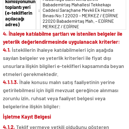
komisyonunun
Babademirtaş Mahallesi Tekkekapı
toplantı yeri
:
Caddesi Saraçhane Mevkii Ek Hızmet
(e-tekliflerin
Bınası No:1 22020 – MERKEZ / EDİRNE
açılacağı
22020 Babademirtaş Mah. – EDİRNE
adres)
MERKEZ / EDİRNE
4. İhaleye katılabilme şartları ve istenilen belgeler ile
yeterlik değerlendirmesinde uygulanacak kriterler:
4.1.
İsteklilerin ihaleye katılabilmeleri için aşağıda
sayılan belgeler ve yeterlik kriterleri ile fiyat dışı
unsurlara ilişkin bilgileri e-teklifleri kapsamında beyan
etmeleri gerekmektedir.
4.1.1.3.
İhale konusu malın satış faaliyetinin yerine
getirilebilmesi için ilgili mevzuat gereğince alınması
zorunlu izin, ruhsat veya faaliyet belgesi veya
belgelerine ilişkin bilgiler:
İşletme Kayıt Belgesi
4.1.2.
Teklif vermeye yetkili olduğunu gösteren