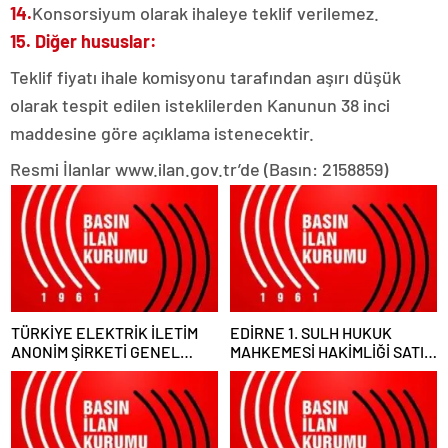
14.
Konsorsiyum olarak ihaleye teklif verilemez.
15. Diğer hususlar:
Teklif fiyatı ihale komisyonu tarafından aşırı düşük
olarak tespit edilen isteklilerden Kanunun 38 inci
maddesine göre açıklama istenecektir.
Resmi İlanlar www.ilan.gov.tr’de (Basın: 2158859)
TÜRKİYE ELEKTRİK İLETİM
EDİRNE 1. SULH HUKUK
ANONİM ŞİRKETİ GENEL
MAHKEMESİ HAKİMLİĞİ SATIŞ
MÜDÜRLÜĞÜ
MEMURLUĞU