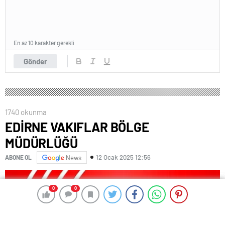
En az 10 karakter gerekli
Gönder
1740 okunma
EDİRNE VAKIFLAR BÖLGE
MÜDÜRLÜĞÜ
12 Ocak 2025 12:56
ABONE OL
News
0
0
0
0