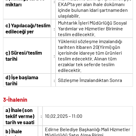
:
miktarı
EKAP’ta yer alan ihale dokümanı
içinde bulunan idari şartnameden
ulaşılabilir.
Muhtarlık İşleri Müdürlüğü Sosyal
c)
Yapılacağı/teslim
:
Yardımlar ve Hizmetler Birimine
edileceği yer
teslim edilecektir.
Yüklenici sözleşme imzalandığı
tarihten itibaren 20(Yirmi) gün
ç)
Süresi/teslim
içerisinde idareye tüm ürünleri
:
tarihi
teslim edecektir. Alınan tüm
erzaklar tek seferde teslim
edilecektir.
d)
İşe başlama
:
Sözleşme İmzalandıktan Sonra
tarihi
3-İhalenin
a)
İhale (son
teklif verme)
:
10.02.2025 – 11:00
tarih ve saati
Edirne Belediye Başkanlığı Mali Hizmetler
b)
İhale
Müdürlüğü Satın Alma Birimi