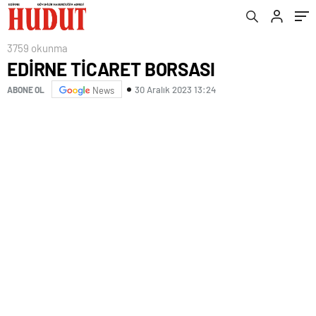
3759 okunma
EDİRNE TİCARET BORSASI
30 Aralık 2023 13:24
ABONE OL
News