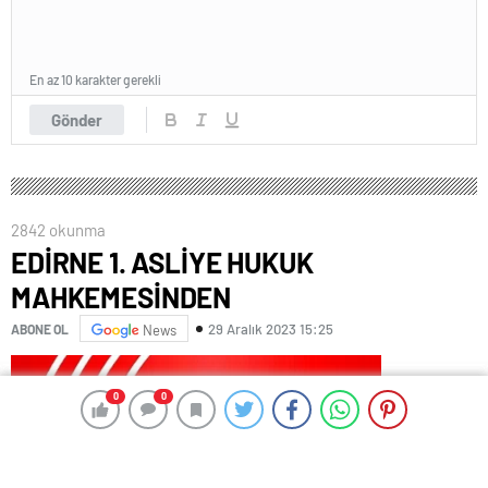
En az 10 karakter gerekli
Gönder
2842 okunma
EDİRNE 1. ASLİYE HUKUK
MAHKEMESİNDEN
29 Aralık 2023 15:25
ABONE OL
News
0
0
0
0