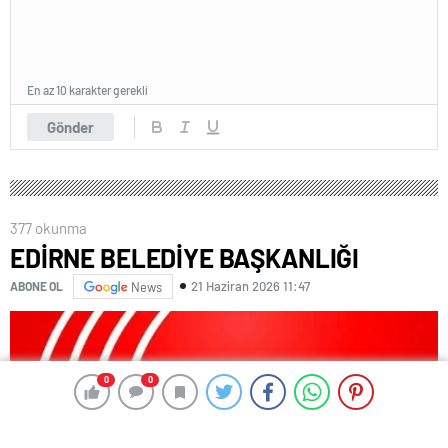
En az 10 karakter gerekli
Gönder
377 okunma
EDİRNE BELEDİYE BAŞKANLIĞI
21 Haziran 2026 11:47
ABONE OL
News
0
0
0
0