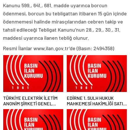
Kanunu 599., 641., 681. madde uyarınca borcun
ödenmesi, borcun bu tebligattan itibaren 15 gün içinde
ödenmemesi halinde mirasçılarından cebren takip ve
tahsil edileceği Tebligat Kanunu’nun 28., 29., 30., 31.
maddesi uyarınca ilanen tebliğ olunur.
Resmi İlanlar www.ilan.gov.tr’de (Basın: 2494358)
TÜRKİYE ELEKTRİK İLETİM
EDİRNE 1. SULH HUKUK
ANONİM ŞİRKETİ GENEL
MAHKEMESİ HAKİMLİĞİ SATIŞ
MÜDÜRLÜĞÜ
MEMURLUĞU