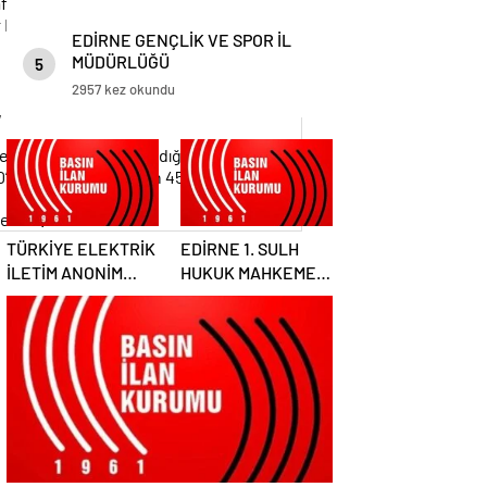
tilaf olması halinde Tapu Müdürlüklerindeki
 Müdürlüğünden ihale tarihine kadar
EDİRNE GENÇLİK VE SPOR İL
MÜDÜRLÜĞÜ
5
2957 kez okundu
,
n belediyeye borcu olmadığına dair belge.
’te 2886 sayılı yasanın 45. maddesi
sttir.
TÜRKİYE ELEKTRİK
EDİRNE 1. SULH
İLETİM ANONİM
HUKUK MAHKEMESİ
ŞİRKETİ GENEL
HAKİMLİĞİ SATIŞ
MÜDÜRLÜĞÜ
MEMURLUĞU