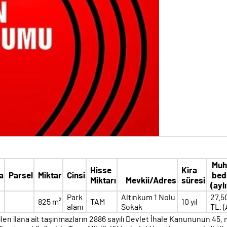
Muh
Hisse
Kira
a
Parsel
Miktar
Cinsi
bede
Miktarı
Mevkii/Adres
süresi
(aylı
Park
Altınkum 1 Nolu
27.5
825 m²
TAM
10 yıl
alanı
Sokak
TL. (
tilen ilana ait taşınmazların 2886 sayılı Devlet İhale Kanununun 45. 