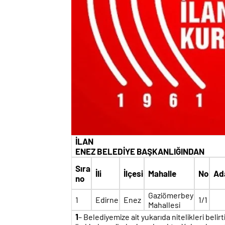
İLAN
ENEZ BELEDİYE BAŞKANLIĞINDAN
Sıra
İli
İlçesi
Mahalle
No
Ad
no
Gaziömerbey
1
Edirne
Enez
1/1
Mahallesi
1
– Belediyemize ait yukarıda nitelikleri belir