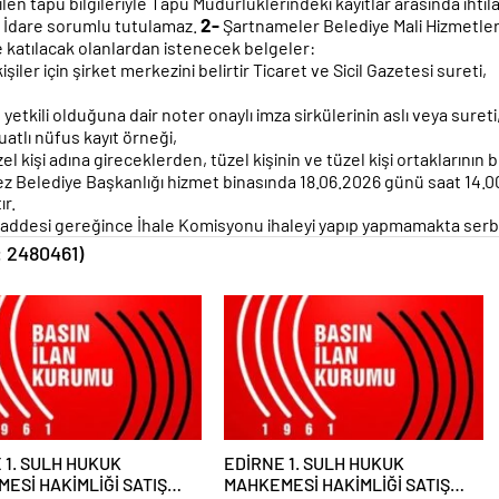
erilen tapu bilgileriyle Tapu Müdürlüklerindeki kayıtlar arasında ih
2-
ayı İdare sorumlu tutulamaz.
Şartnameler Belediye Mali Hizmetler
 katılacak olanlardan istenecek belgeler:
şiler için şirket merkezini belirtir Ticaret ve Sicil Gazetesi sureti,
n yetkili olduğuna dair noter onaylı imza sirkülerinin aslı veya sureti
kuatlı nüfus kayıt örneği,
zel kişi adına gireceklerden, tüzel kişinin ve tüzel kişi ortaklarını
ez Belediye Başkanlığı hizmet binasında 18.06.2026 günü saat 14.00
ır.
maddesi gereğince İhale Komisyonu ihaleyi yapıp yapmamakta serbe
: 2480461)
 1. SULH HUKUK
EDİRNE 1. SULH HUKUK
ESİ HAKİMLİĞİ SATIŞ
MAHKEMESİ HAKİMLİĞİ SATIŞ