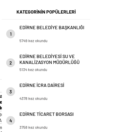
KATEGORİNİN POPÜLERLERİ
EDİRNE BELEDİYE BAŞKANLIĞI
1
5749 kez okundu
EDİRNE BELEDİYESİ SU VE
KANALİZASYON MÜDÜRLÜĞÜ
2
5134 kez okundu
EDİRNE İCRA DAİRESİ
3
ammen
Geçici
İhale
İhale
4378 kez okundu
li
teminat
Tarihi
Saati
k/yıllık)
EDİRNE TİCARET BORSASI
00,00
99.000,00
18.06.2026
14.00
Aylık)
TL.
4
maddesi gereği “açık artırma teklif usulü”
3758 kez okundu