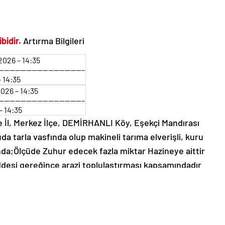
bidir.
Artırma Bilgileri
2026 – 14:35
———————————————–
– 14:35
2026 – 14:35
———————————————–
– 14:35
e İl, Merkez İlçe, DEMİRHANLI Köy, Eşekçi Mandırası
da tarla vasfında olup makineli tarıma elverişli, kuru
nda;Ölçüde Zuhur edecek fazla miktar Hazineye aittir
ddesi gereğince arazi toplulaştırması kapsamındadır
ne