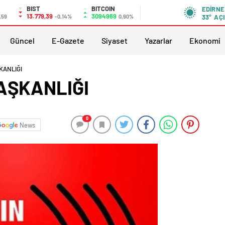
BIST
BITCOIN
EDIRNE
13.779,39
3094969
,59
-0,14%
0,90%
33°
AÇI
Güncel
E-Gazete
Siyaset
Yazarlar
Ekonomi
KANLIĞI
AŞKANLIĞI
0
News