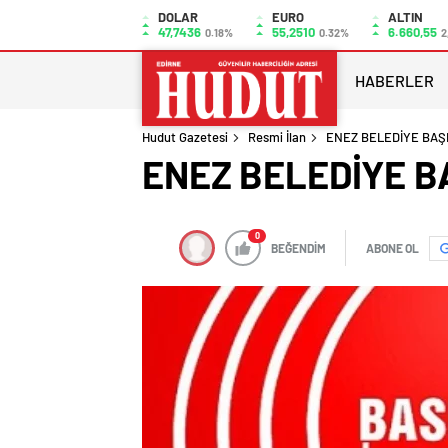
DOLAR
EURO
ALTIN
47,7436
55,2510
6.660,55
0.18%
0.32%
2
HABERLER
Hudut Gazetesi
Resmi İlan
ENEZ BELEDİYE BAŞ
ENEZ BELEDİYE B
0
BEĞENDİM
ABONE OL