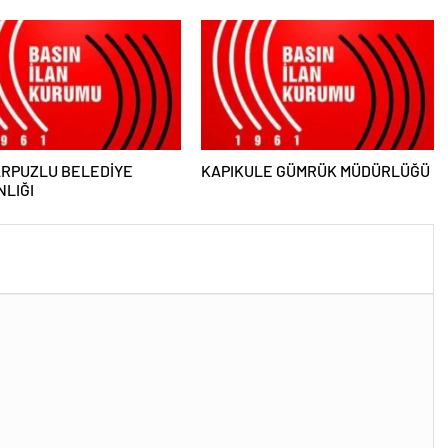
LUĞU
MEMURLUĞU
ARPUZLU BELEDİYE
KAPIKULE GÜMRÜK MÜDÜRLÜĞÜ
LIĞI