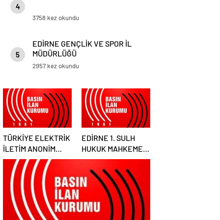
4
3758 kez okundu
EDİRNE GENÇLİK VE SPOR İL
MÜDÜRLÜĞÜ
5
2957 kez okundu
TÜRKİYE ELEKTRİK
EDİRNE 1. SULH
İLETİM ANONİM
HUKUK MAHKEMESİ
ŞİRKETİ GENEL
HAKİMLİĞİ SATIŞ
MÜDÜRLÜĞÜ
MEMURLUĞU