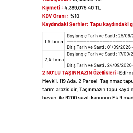
Kıymeti :
4.369.075,40 TL
KDV Oranı :
%10
Kaydındaki Şerhler: Tapu kaydındaki gi
Başlangıç Tarih ve Saati : 25/08/
1.Artırma
————————————————————
Bitiş Tarih ve Saati : 01/09/2026 
Başlangıç Tarih ve Saati : 17/09/
2.Artırma
————————————————————
Bitiş Tarih ve Saati : 24/09/2026 
2 NO’LU TAŞINMAZIN
Özellikleri :
Edirn
Mevkii, 119 Ada, 2 Parsel, Taşınmaz tapu
tarım arazisidir. Taşınmazın tapu kaydı
beyanı ile 6200 sayılı kanunun Ek 9.ma
beyanları vardır.
Adresi :
Demirhanlı Köyü, Merkez/Edir
Yüzölçümü :
12.940,12 m2
Kıymeti :
3.235.030,00 TL