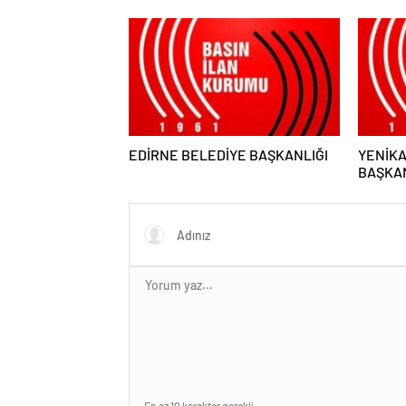
MÜDÜRLÜĞÜ
MEMUR
EDİRNE BELEDİYE BAŞKANLIĞI
YENİK
BAŞKAN