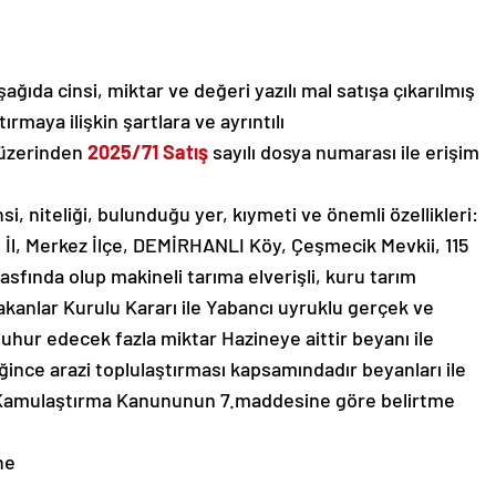
ğıda cinsi, miktar ve değeri yazılı mal satışa çıkarılmış
ırmaya ilişkin şartlara ve ayrıntılı
 üzerinden
2025/71 Satış
sayılı dosya numarası ile erişim
i, niteliği, bulunduğu yer, kıymeti ve önemli özellikleri:
 İl, Merkez İlçe, DEMİRHANLI Köy, Çeşmecik Mevkii, 115
asfında olup makineli tarıma elverişli, kuru tarım
akanlar Kurulu Kararı ile Yabancı uyruklu gerçek ve
Zuhur edecek fazla miktar Hazineye aittir beyanı ile
ince arazi toplulaştırması kapsamındadır beyanları ile
ı Kamulaştırma Kanununun 7.maddesine göre belirtme
ne