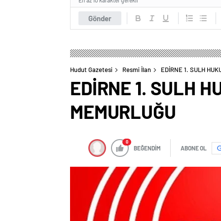
En az 10 karakter gerekli
Gönder
Hudut Gazetesi
Resmi İlan
EDİRNE 1. SULH HUK
EDİRNE 1. SULH 
MEMURLUĞU
0
BEĞENDİM
ABONE OL