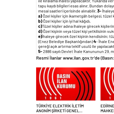
ile kiralama ihalesi yapılacaktır. Yukarıda v
tapu kaydı bilgileri esas alınır. Bundan dol
3-
mesai saatleri içerisinde alınabilir.
İhaleye
a)
Özel kişiler için ikametgâh belgesi, tüzel ki
b)
Özel kişiler için iyi hal kâğıdı,
c)
Tüzel kişiler adına ihaleye girecek kişileri
d)
Özel kişinin veya tüzel kişi yetkilisinin vu
e)
İhaleye girecek özel kişinin kendisinin; tü
4
(Enez Belediye Başkanlığından)
– İhale En
gereği açık artırma teklif usulü ile yapılacakt
5-
2886 sayılı Devlet İhale Kanununun 29. 
Resmi İlanlar www.ilan.gov.tr’de (Basın
TÜRKİYE ELEKTRİK İLETİM
EDİRNE
ANONİM ŞİRKETİ GENEL
MAHKEM