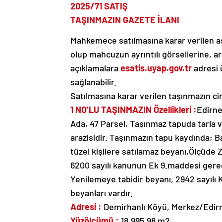
2025/71 SATIŞ
TAŞINMAZIN GAZETE İLANI
Mahkemece satılmasına karar verilen aşa
olup mahcuzun ayrıntılı görsellerine, art
açıklamalara
esatis.uyap.gov.tr
adresi
sağlanabilir.
Satılmasına karar verilen taşınmazın cins
1 NO’LU TAŞINMAZIN Özellikleri :
Edirne
Ada, 47 Parsel, Taşınmaz tapuda tarla v
arazisidir. Taşınmazın tapu kaydında; B
tüzel kişilere satılamaz beyanı,Ölçüde 
6200 sayılı kanunun Ek 9.maddesi gereğ
Yenilemeye tabidir beyanı, 2942 sayıl
beyanları vardır.
Adresi :
Demirhanlı Köyü, Merkez/Edir
Yüzölçümü :
18.995,98 m2