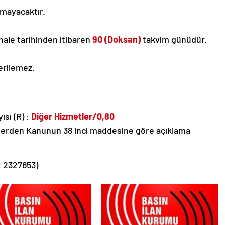
lmayacaktır.
 ihale tarihinden itibaren
90 (Doksan)
takvim günüdür.
erilemez.
sı (R) :
Diğer Hizmetler/0,80
eklilerden Kanunun 38 inci maddesine göre açıklama
: 2327653)