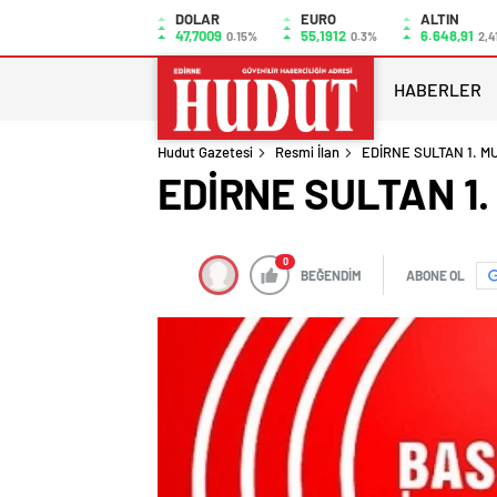
DOLAR
EURO
ALTIN
47,7009
55,1912
6.648,91
0.15%
0.3%
2,4
HABERLER
Hudut Gazetesi
Resmi İlan
EDİRNE SULTAN 1. M
EDİRNE SULTAN 1
0
BEĞENDİM
ABONE OL