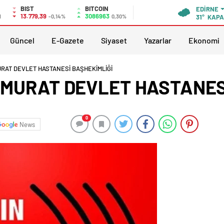
BIST
BITCOIN
EDIRNE
13.779,39
3086963
1
-0,14%
0,30%
31°
KAPA
Güncel
E-Gazete
Siyaset
Yazarlar
Ekonomi
URAT DEVLET HASTANESİ BAŞHEKİMLİĞİ
. MURAT DEVLET HASTANES
0
News