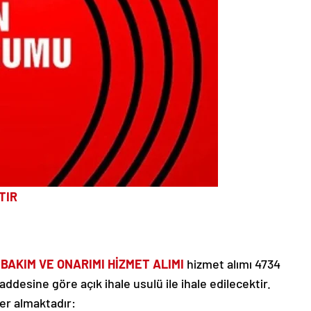
TIR
BAKIM VE ONARIMI HİZMET ALIMI
hizmet alımı 4734
desine göre açık ihale usulü ile ihale edilecektir.
 yer almaktadır: