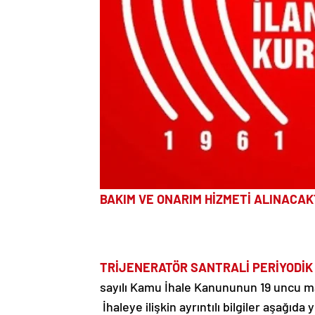
BAKIM VE ONARIM HİZMETİ ALINACAK
TRİJENERATÖR SANTRALİ PERİYODİK 
sayılı Kamu İhale Kanununun 19 uncu mad
İhaleye ilişkin ayrıntılı bilgiler aşağıda