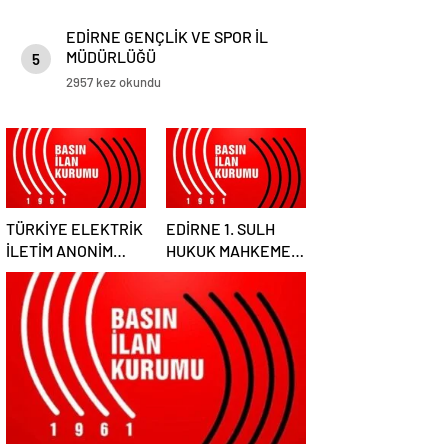
EDİRNE GENÇLİK VE SPOR İL
MÜDÜRLÜĞÜ
5
2957 kez okundu
TÜRKİYE ELEKTRİK
EDİRNE 1. SULH
İLETİM ANONİM
HUKUK MAHKEMESİ
ŞİRKETİ GENEL
HAKİMLİĞİ SATIŞ
MÜDÜRLÜĞÜ
MEMURLUĞU