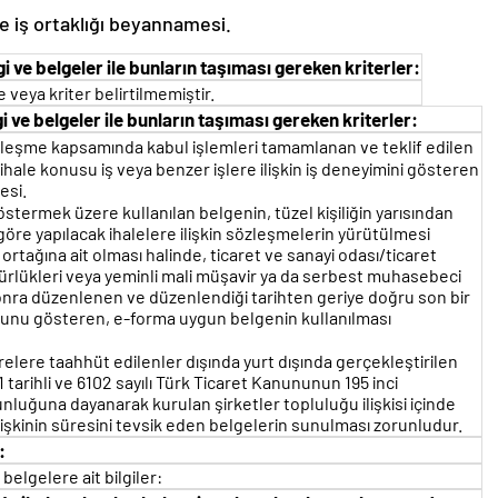
de iş ortaklığı beyannamesi.
gi ve belgeler ile bunların taşıması gereken kriterler:
e veya kriter belirtilmemiştir.
lgi ve belgeler ile bunların taşıması gereken kriterler:
özleşme kapsamında kabul işlemleri tamamlanan ve teklif edilen
ale konusu iş veya benzer işlere ilişkin iş deneyimini gösteren
esi.
östermek üzere kullanılan belgenin, tüzel kişiliğin yarısından
göre yapılacak ihalelere ilişkin sözleşmelerin yürütülmesi
rtağına ait olması halinde, ticaret ve sanayi odası/ticaret
ürlükleri veya yeminli mali müşavir ya da serbest muhasebeci
 sonra düzenlenen ve düzenlendiği tarihten geriye doğru son bir
duğunu gösteren, e-forma uygun belgenin kullanılması
elere taahhüt edilenler dışında yurt dışında gerçekleştirilen
 tarihli ve 6102 sayılı Türk Ticaret Kanununun 195 inci
nluğuna dayanarak kurulan şirketler topluluğu ilişkisi içinde
 ilişkinin süresini tevsik eden belgelerin sunulması zorunludur.
:
elgelere ait bilgiler: