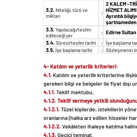
2 KALEM -TR
3.2.
HİZMET ALIMI
Niteliği, türü ve
:
miktarı
Ayrıntılı bilg
şartnameden u
3.3.
Yapılacağı/teslim
Edirne Sultan
:
edileceği yer
3.4.
:
Süresi/teslim tarihi
İşe başlama ta
3.5.
:
İşe başlama tarihi
Sözleşmenin im
4- Katılım ve yeterlik kriterleri:
4.1.
Katılım ve yeterlik kriterlerine iliş
gereken bilgi ve belgeler ile fiyat dışı u
4.1.1.
Teklif mektubu.
4.1.2. Teklif vermeye yetkili olunduğun
4.1.2.1.
Tüzel kişilerde; isteklilerin yöne
oranlarına (halka arz edilen hisseler har
4.1.2.2.
Vekâleten ihaleye katılma halinde
4.1.3.
Geçici teminat.