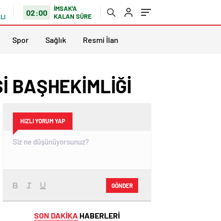
İMSAK'A
02:00
KALAN SÜRE
LI
Spor
Sağlık
Resmi İlan
İ BAŞHEKİMLİĞİ
HIZLI YORUM YAP
GÖNDER
SON DAKİKA
HABERLERİ