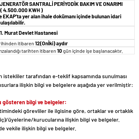
İJENERATÖR SANTRALİ PERİYODİK BAKIM VE ONARIMI
 ( 4.500.000 KWH )
iye EKAP’ta yer alan ihale dokümanı içinde bulunan idari
laşılabilir.
 1. Murat Devlet Hastanesi
12(Onİki) aydır
rihinden itibaren
10
zalandığı tarihten itibaren
gün içinde işe başlanacaktır.
kin istekliler tarafından e-teklif kapsamında sunulması
nsurlara ilişkin bilgi ve belgelere aşağıda yer verilmiştir:
u gösteren bilgi ve belgeler:
timindeki görevliler ile ilgisine göre, ortaklar ve ortaklık
iç)/üyelerine/kurucularına ilişkin bilgi ve belgeler.
 vekile ilişkin bilgi ve belgeler.