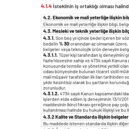
4.1.4
İsteklinin iş ortaklığı olması halin
4.2. Ekonomik ve mali yeterliğe ilişkin bil
Ekonomik ve mali yeterliğe ilişkin bilgi, belg
4.3. Mesleki ve teknik yeterliğe ilişkin bi
4.3.1.
Son beş yıl içinde bedel içeren bir s
% 30
bedelin
oranından az olmamak üzere, ih
belgeler veya teknolojik ürün deneyim belg
4.3.1.1.
Tüzel kişi tarafından iş deneyimini g
fazla hissesine sahip ve 4734 sayılı Kanuna 
konusunda temsile ve yönetime yetkili olan o
odası bünyesinde bulunan ticaret sicili müd
mali müşavir tarafından ilk ilan tarihinden
yıldır kesintisiz olarak bu şartların korun
zorunludur.
4.3.1.2.
4734 sayılı Kanun kapsamındaki idar
işlerden elde edilen iş deneyiminin 13/1/2011
maddesinin ikinci fıkrası gereğince pay çoğu
kullanılması halinde bu hukuki ilişkiyi ve bu
4.3.2 Kalite ve Standarda ilişkin belgeler
Bu maddede istenen standarda ilişkin diğer b