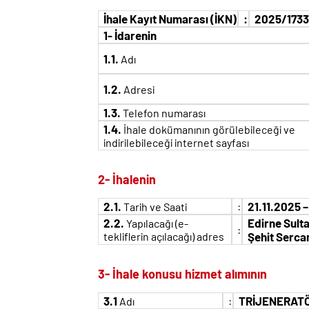
İhale Kayıt Numarası (İKN)
:
2025/1733
1- İdarenin
1.1.
Adı
1.2.
Adresi
1.3.
Telefon numarası
1.4.
İhale dokümanının görülebileceği ve
indirilebileceği internet sayfası
2- İhalenin
2.1.
:
21.11.2025 –
Tarih ve Saati
2.2.
Edirne Sulta
Yapılacağı (e-
:
tekliflerin açılacağı) adres
Şehit Serca
3- İhale konusu hizmet alımının
3.1
:
TRİJENERATÖ
Adı