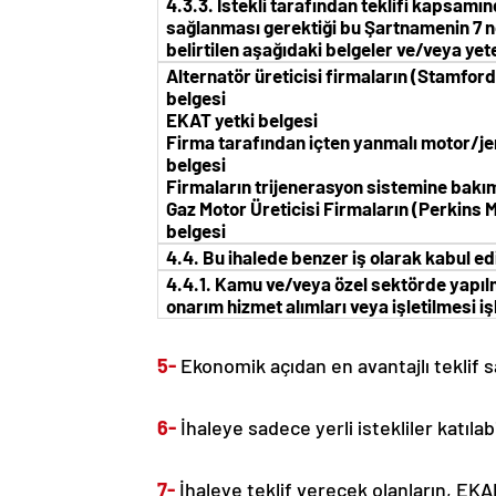
4.3.3. İstekli tarafından teklifi kapsamı
sağlanması gerektiği bu Şartnamenin 7 n
belirtilen aşağıdaki belgeler ve/veya yeter
Alternatör üreticisi firmaların (Stamford
belgesi
EKAT yetki belgesi
Firma tarafından içten yanmalı motor/jen
belgesi
Firmaların trijenerasyon sistemine bakım
Gaz Motor Üreticisi Firmaların (Perkins M
belgesi
4.4. Bu ihalede benzer iş olarak kabul edi
4.4.1.
Kamu ve/veya özel sektörde yapılmı
onarım hizmet alımları veya işletilmesi iş
5-
Ekonomik açıdan en avantajlı teklif s
6-
İhaleye sadece yerli istekliler katılab
7-
İhaleye teklif verecek olanların, EKA