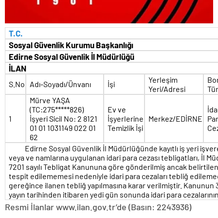
T.C.
Sosyal Güvenlik Kurumu Başkanlığı
Edirne Sosyal Güvenlik İl Müdürlüğü
İLAN
Yerleşim
Bo
S.No
Adı-Soyadı/Ünvanı
İşi
Yeri/Adresi
Tü
Mürve YAŞA
(TC:275*****826)
Ev ve
İda
1
İşyeri Sicil No: 2 8121
İşyerlerine
Merkez/EDİRNE
Pa
01 01 1031149 022 01
Temizlik İşi
Ce
62
Edirne Sosyal Güvenlik İl Müdürlüğünde kayıtlı iş yeri işvere
veya ve namlarına uygulanan idari para cezası tebligatları, İl 
7201 sayılı Tebligat Kanununa göre gönderilmiş ancak belirtil
tespit edilememesi nedeniyle idari para cezaları tebliğ edile
gereğince ilanen tebliğ yapılmasına karar verilmiştir. Kanunun 3
yayın tarihinden itibaren yedi gün sonunda idari para cezalarının 
Resmi İlanlar www.ilan.gov.tr’de (Basın: 2243936)