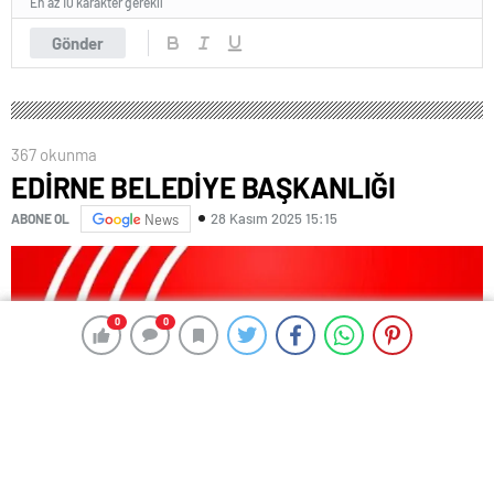
En az 10 karakter gerekli
Gönder
367 okunma
EDİRNE BELEDİYE BAŞKANLIĞI
28 Kasım 2025 15:15
ABONE OL
News
0
0
0
0