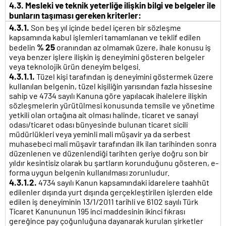
4.3. Mesleki ve teknik yeterliğe ilişkin bilgi ve belgeler ile
bunların taşıması gereken kriterler:
4.3.1.
Son beş yıl içinde bedel içeren bir sözleşme
kapsamında kabul işlemleri tamamlanan ve teklif edilen
% 25
bedelin
oranından az olmamak üzere, ihale konusu iş
veya benzer işlere ilişkin iş deneyimini gösteren belgeler
veya teknolojik ürün deneyim belgesi.
4.3.1.1.
Tüzel kişi tarafından iş deneyimini göstermek üzere
kullanılan belgenin, tüzel kişiliğin yarısından fazla hissesine
sahip ve 4734 sayılı Kanuna göre yapılacak ihalelere ilişkin
sözleşmelerin yürütülmesi konusunda temsile ve yönetime
yetkili olan ortağına ait olması halinde, ticaret ve sanayi
odası/ticaret odası bünyesinde bulunan ticaret sicili
müdürlükleri veya yeminli mali müşavir ya da serbest
muhasebeci mali müşavir tarafından ilk ilan tarihinden sonra
düzenlenen ve düzenlendiği tarihten geriye doğru son bir
yıldır kesintisiz olarak bu şartların korunduğunu gösteren, e-
forma uygun belgenin kullanılması zorunludur.
4.3.1.2.
4734 sayılı Kanun kapsamındaki idarelere taahhüt
edilenler dışında yurt dışında gerçekleştirilen işlerden elde
edilen iş deneyiminin 13/1/2011 tarihli ve 6102 sayılı Türk
Ticaret Kanununun 195 inci maddesinin ikinci fıkrası
gereğince pay çoğunluğuna dayanarak kurulan şirketler