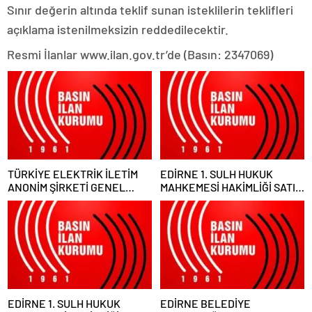
Sınır değerin altında teklif sunan isteklilerin teklifleri
açıklama istenilmeksizin reddedilecektir.
Resmi İlanlar www.ilan.gov.tr’de (Basın: 2347069)
TÜRKİYE ELEKTRİK İLETİM
EDİRNE 1. SULH HUKUK
ANONİM ŞİRKETİ GENEL
MAHKEMESİ HAKİMLİĞİ SATIŞ
MÜDÜRLÜĞÜ
MEMURLUĞU
EDİRNE 1. SULH HUKUK
EDİRNE BELEDİYE