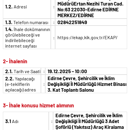
MüdürüErtan Nezihi Turan Cad.
1.2.
:
Adresi
No:63 22030-Edirne EDİRNE
MERKEZ/EDİRNE
1.3.
:
02842251849
Telefon numarası
1.4.
İhale dokümanının
görülebileceği ve
:
https://ekap.kik.gov.tr/EKAP/
indirilebileceği
internet sayfası
2- İhalenin
2.1.
:
19.12.2025 – 10:00
Tarih ve Saati
Edirne Çevre, Şehircilik ve İklim
2.2.
Yapılacağı
:
Değişikliği İl Müdürlüğü Hizmet Binası
(e-tekliflerin
açılacağı) adres
3. Kat Toplantı Salonu
3- İhale konusu hizmet alımının
Edirne Çevre, Şehircilik ve İklim
3.1
:
Değişikliği İl Müdürlüğü 3 Adet
Adı
Şoförlü (Yakıtsız) Araç Kiralama