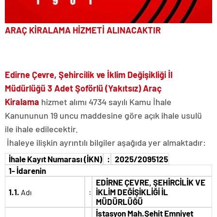
ARAÇ KİRALAMA HİZMETİ ALINACAKTIR
Edirne Çevre, Şehircilik ve İklim Değişikliği İl
Müdürlüğü 3 Adet Şoförlü (Yakıtsız) Araç
Kiralama
hizmet alımı 4734 sayılı Kamu İhale
Kanununun 19 uncu maddesine göre açık ihale usulü
ile ihale edilecektir.
İhaleye ilişkin ayrıntılı bilgiler aşağıda yer almaktadır:
İhale Kayıt Numarası (İKN)
:
2025/2095125
1- İdarenin
EDİRNE ÇEVRE, ŞEHİRCİLİK VE
1.1.
:
İKLİM DEĞİŞİKLİĞİ İL
Adı
MÜDÜRLÜĞÜ
İstasyon Mah.Şehit Emniyet