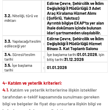
Edirne Çevre, Şehircilik ve İklim
Değişikliği İl Müdürlüğü 3 Adet
Araç Kiralama Hizmet Alımı
3.2.
Niteliği, türü ve
:
(Şoförlü, Yakıtsız)
miktarı
Ayrıntılı bilgiye EKAP’ta yer alan
ihale dokümanı içinde bulunan
idari şartnameden ulaşılabilir.
Edirne Çevre, Şehircilik ve İklim
3.3.
Yapılacağı/teslim
:
Değişikliği İl Müdürlüğü Hizmet
edileceği yer
Binası 3. Kat Toplantı Salonu
3.4.
01.01.2026
Süresi/teslim
İşe başlama tarihi
, işin
:
tarihi
31.12.2026
bitiş tarihi
3.5.
İşe başlama
01.01.2026
:
tarihi
4- Katılım ve yeterlik kriterleri:
4.1.
Katılım ve yeterlik kriterlerine ilişkin istekliler
tarafından e-teklif kapsamında sunulması gereken
bilgi ve belgeler ile fiyat dışı unsurlara ilişkin bilgi ve