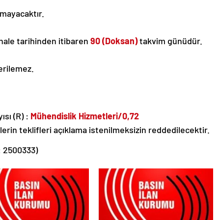
lmayacaktır.
 ihale tarihinden itibaren
90 (Doksan)
takvim günüdür.
erilemez.
sı (R) :
Mühendislik Hizmetleri/0,72
ilerin teklifleri açıklama istenilmeksizin reddedilecektir.
: 2500333)