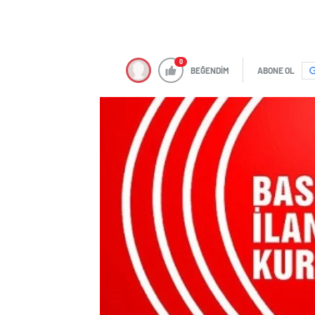
0
BEĞENDİM
ABONE OL