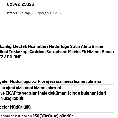
:
02842129926
:
https://ekap.kik.gov.tr/EKAP/
kanlığı Destek Hizmetleri Müdürlüğü Satın Alma Birimi
lesi Tekkekapı Caddesi Saraçhane Mevkii Ek Hizmet Bınası
Z / EDİRNE
eler Müdürlüğü park projesi çizilmesi hizmet alım işi
 projesi çizilmesi hizmet alım işi
lgiye EKAP’ta yer alan ihale dokümanı içinde bulunan idari
ulaşılabilir.
çeler Müdürlüğü
130(YüzOtuz) gündür
tarihinden itibaren