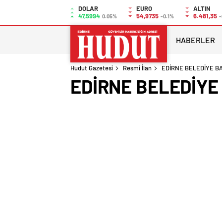
DOLAR
EURO
ALTIN
47,5994
54,9735
6.481,35
0.05%
-0.1%
-
HABERLER
Hudut Gazetesi
Resmi İlan
EDİRNE BELEDİYE B
EDİRNE BELEDİYE