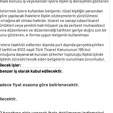
ale konusu iş veya benzer işlere ilişkin iş deneyimini gösteren
östermek üzere kullanılan belgenin, tüzel kişiliğin yarısından
göre yapılacak ihalelere ilişkin sözleşmelerin yürütülmesi
rtağına ait olması halinde, ticaret ve sanayi odası/ticaret
ürlükleri veya yeminli mali müşavir ya da serbest muhasebeci
 sonra düzenlenen ve düzenlendiği tarihten geriye doğru son bir
duğunu gösteren, e-forma uygun belgenin kullanılması
elere taahhüt edilenler dışında yurt dışında gerçekleştirilen
 tarihli ve 6102 sayılı Türk Ticaret Kanununun 195 inci
nluğuna dayanarak kurulan şirketler topluluğu ilişkisi içinde
 ilişkinin süresini tevsik eden belgelerin sunulması zorunludur.
lecek işler:
benzer iş olarak kabul edilecektir.
adece fiyat esasına göre belirlenecektir.
ilecektir.
P hesabına giriş yaparak ihale dokümanını indirmeleri