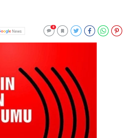
0
News