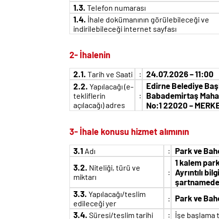
1.3.
Telefon numarası
1.4.
İhale dokümanının görülebileceği ve
indirilebileceği internet sayfası
2- İhalenin
2.1.
:
24.07.2026 – 11:00
Tarih ve Saati
Edirne Belediye Baş
2.2.
Yapılacağı (e-
:
Babademirtaş Mahal
tekliflerin
açılacağı) adres
No:1 22020 – MERKE
3- İhale konusu hizmet alımının
3.1
:
Park ve Bahç
Adı
1 kalem park
3.2.
Niteliği, türü ve
:
Ayrıntılı bi
miktarı
şartnameden 
3.3.
Yapılacağı/teslim
Park ve Bah
:
edileceği yer
3.4.
:
Süresi/teslim tarihi
İşe başlama 