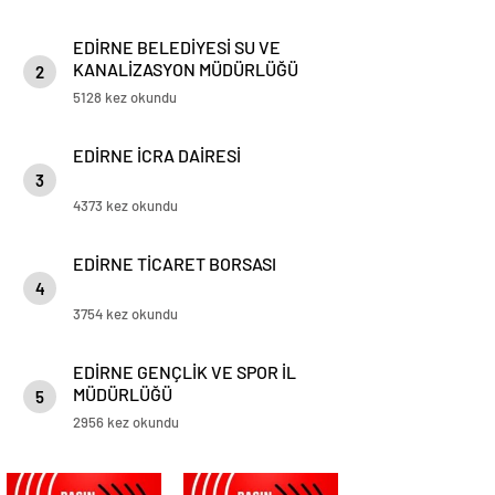
EDİRNE BELEDİYESİ SU VE
KANALİZASYON MÜDÜRLÜĞÜ
2
5128 kez okundu
EDİRNE İCRA DAİRESİ
3
4373 kez okundu
EDİRNE TİCARET BORSASI
4
3754 kez okundu
EDİRNE GENÇLİK VE SPOR İL
MÜDÜRLÜĞÜ
5
2956 kez okundu