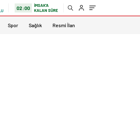
İMSAK'A
02:00
KALAN SÜRE
LU
Spor
Sağlık
Resmi İlan