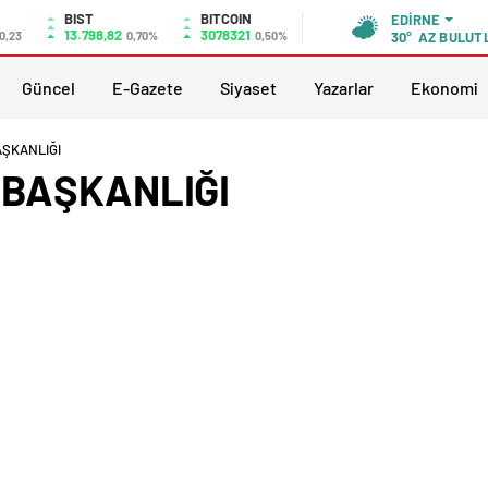
BIST
BITCOIN
EDIRNE
13.798,82
3078321
0,23
0,70%
0,50%
30°
AZ BULUT
Güncel
E-Gazete
Siyaset
Yazarlar
Ekonomi
AŞKANLIĞI
 BAŞKANLIĞI