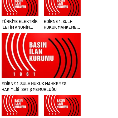
TÜRKİYE ELEKTRİK
EDİRNE 1. SULH
İLETİM ANONİM
HUKUK MAHKEMESİ
ŞİRKETİ GENEL
HAKİMLİĞİ SATIŞ
MÜDÜRLÜĞÜ
MEMURLUĞU
EDİRNE 1. SULH HUKUK MAHKEMESİ
HAKİMLİĞİ SATIŞ MEMURLUĞU