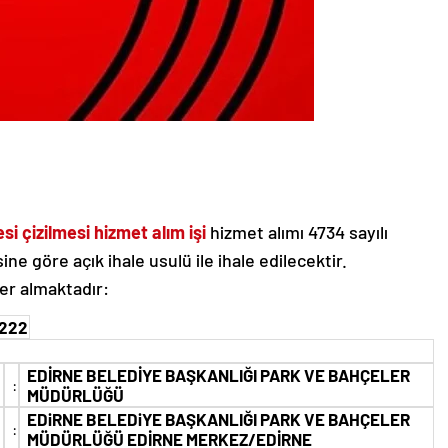
i çizilmesi hizmet alım işi
hizmet alımı 4734 sayılı
 göre açık ihale usulü ile ihale edilecektir.
 yer almaktadır:
6222
EDİRNE BELEDİYE BAŞKANLIĞI PARK VE BAHÇELER
:
MÜDÜRLÜĞÜ
EDiRNE BELEDiYE BAŞKANLIĞI PARK VE BAHÇELER
:
MÜDÜRLÜĞÜ EDİRNE MERKEZ/EDİRNE