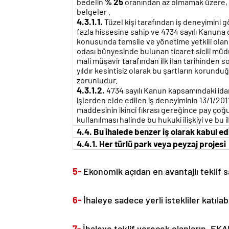
% 25
bedelin
oranından az olmamak üzere, ih
belgeler .
4.3.1.1.
Tüzel kişi tarafından iş deneyimini g
fazla hissesine sahip ve 4734 sayılı Kanuna 
konusunda temsile ve yönetime yetkili olan o
odası bünyesinde bulunan ticaret sicili müd
mali müşavir tarafından ilk ilan tarihinden
yıldır kesintisiz olarak bu şartların korun
zorunludur.
4.3.1.2.
4734 sayılı Kanun kapsamındaki idar
işlerden elde edilen iş deneyiminin 13/1/2011
maddesinin ikinci fıkrası gereğince pay çoğu
kullanılması halinde bu hukuki ilişkiyi ve bu
4.4. Bu ihalede benzer iş olarak kabul edi
4.4.1.
Her türlü park veya peyzaj projesi 
5-
Ekonomik açıdan en avantajlı teklif s
6-
İhaleye sadece yerli istekliler katılab
7-
İhaleye teklif verecek olanların, EKA