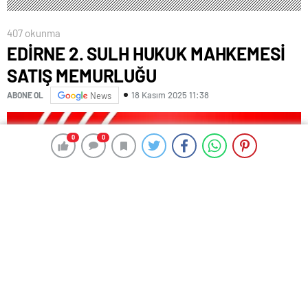
407 okunma
EDİRNE 2. SULH HUKUK MAHKEMESİ
SATIŞ MEMURLUĞU
18 Kasım 2025 11:38
ABONE OL
News
0
0
0
0