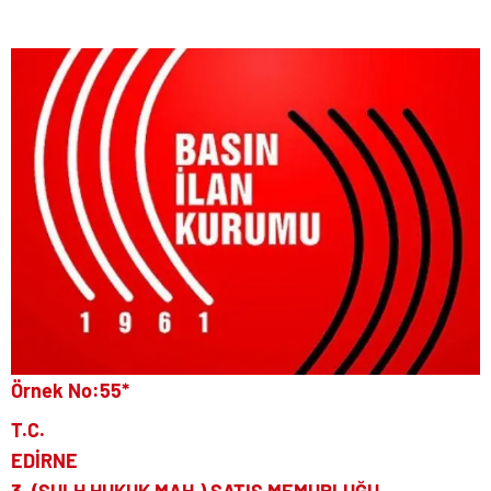
Örnek No:55*
T.C.
EDİRNE
3. (SULH HUKUK MAH.) SATIŞ MEMURLUĞU