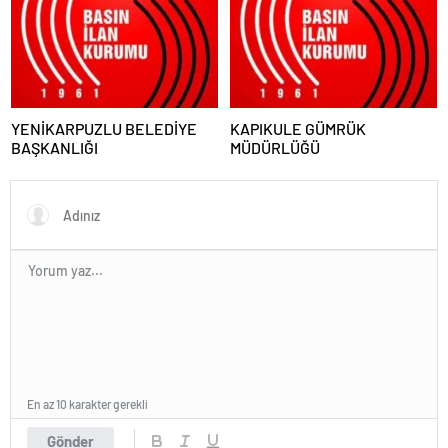
YENİKARPUZLU BELEDİYE
KAPIKULE GÜMRÜK
BAŞKANLIĞI
MÜDÜRLÜĞÜ
En az 10 karakter gerekli
Gönder