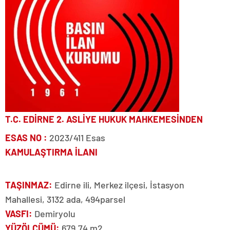
T.C. EDİRNE 2. ASLİYE HUKUK MAHKEMESİNDEN
ESAS NO :
2023/411 Esas
KAMULAŞTIRMA İLANI
TAŞINMAZ:
Edirne ili, Merkez ilçesi, İstasyon
Mahallesi, 3132 ada, 494parsel
VASFI:
Demiryolu
YÜZÖLÇÜMÜ:
679,74 m2