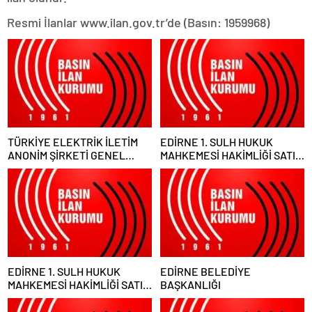
Resmi İlanlar www.ilan.gov.tr’de (Basın: 1959968)
TÜRKİYE ELEKTRİK İLETİM
EDİRNE 1. SULH HUKUK
ANONİM ŞİRKETİ GENEL
MAHKEMESİ HAKİMLİĞİ SATIŞ
MÜDÜRLÜĞÜ
MEMURLUĞU
EDİRNE 1. SULH HUKUK
EDİRNE BELEDİYE
MAHKEMESİ HAKİMLİĞİ SATIŞ
BAŞKANLIĞI
MEMURLUĞU