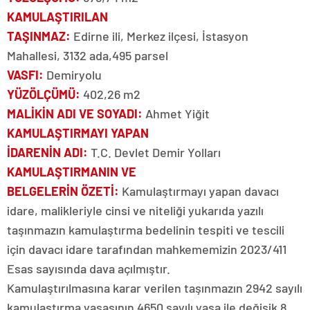
KAMULAŞTIRILAN
TAŞINMAZ:
Edirne ili, Merkez ilçesi, İstasyon
Mahallesi, 3132 ada,495 parsel
VASFI:
Demiryolu
YÜZÖLÇÜMÜ:
402,26 m2
MALİKİN ADI VE SOYADI:
Ahmet Yiğit
KAMULAŞTIRMAYI YAPAN
İDARENİN ADI:
T.C. Devlet Demir Yolları
KAMULAŞTIRMANIN VE
BELGELERİN ÖZETİ:
Kamulaştırmayı yapan davacı
idare, malikleriyle cinsi ve niteliği yukarıda yazılı
taşınmazın kamulaştırma bedelinin tespiti ve tescili
için davacı idare tarafından mahkememizin 2023/411
Esas sayısında dava açılmıştır.
Kamulaştırılmasına karar verilen taşınmazın 2942 sayılı
kamulaştırma yasasının 4650 sayılı yasa ile değişik 8.