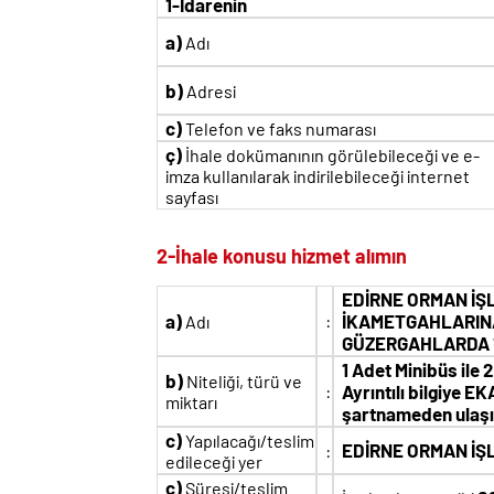
1-İdarenin
a)
Adı
b)
Adresi
c)
Telefon ve faks numarası
ç)
İhale dokümanının görülebileceği ve e-
imza kullanılarak indirilebileceği internet
sayfası
2-İhale konusu hizmet alımın
EDİRNE ORMAN İŞ
a)
:
İKAMETGAHLARINA 
Adı
GÜZERGAHLARDA 1 A
1 Adet Minibüs ile 
b)
Niteliği, türü ve
:
Ayrıntılı bilgiye E
miktarı
şartnameden ulaşıl
c)
Yapılacağı/teslim
EDİRNE ORMAN İ
:
edileceği yer
ç)
Süresi/teslim