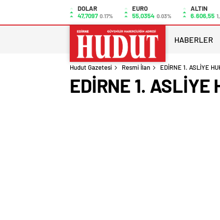
DOLAR
EURO
ALTIN
47,7097
55,0354
6.606,55
0.17%
0.03%
1
HABERLER
Hudut Gazetesi
Resmi İlan
EDİRNE 1. ASLİYE H
EDİRNE 1. ASLİY