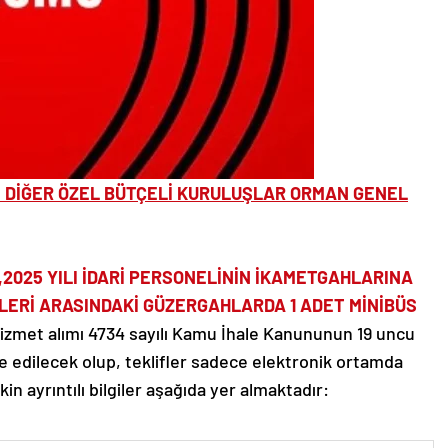
 DİĞER ÖZEL BÜTÇELİ KURULUŞLAR ORMAN GENEL
2025 YILI İDARİ PERSONELİNİN İKAMETGAHLARINA
SLERİ ARASINDAKİ GÜZERGAHLARDA 1 ADET MİNİBÜS
izmet alımı 4734 sayılı Kamu İhale Kanununun 19 uncu
le edilecek olup, teklifler sadece elektronik ortamda
in ayrıntılı bilgiler aşağıda yer almaktadır: