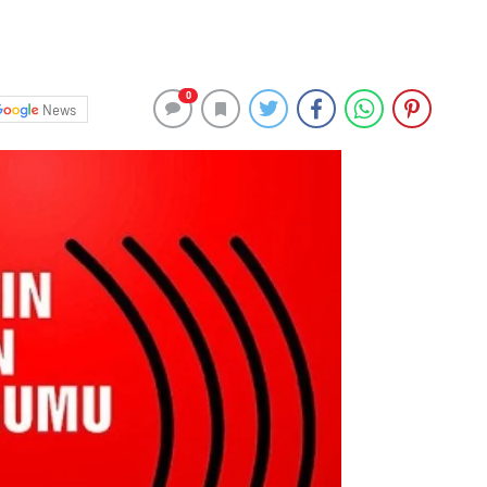
0
News