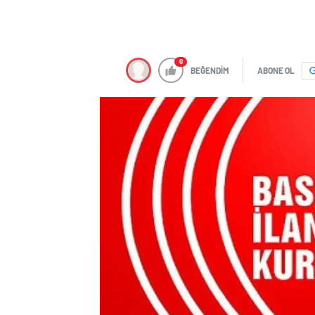
0
BEĞENDİM
ABONE OL