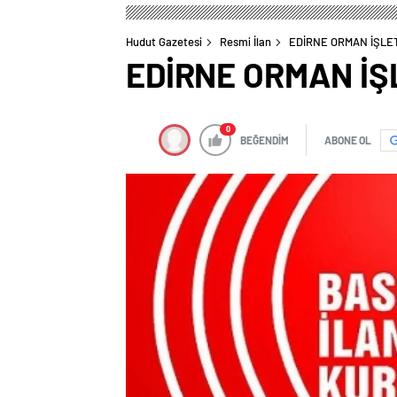
Hudut Gazetesi
Resmi İlan
EDİRNE ORMAN İŞL
EDİRNE ORMAN İ
0
BEĞENDİM
ABONE OL