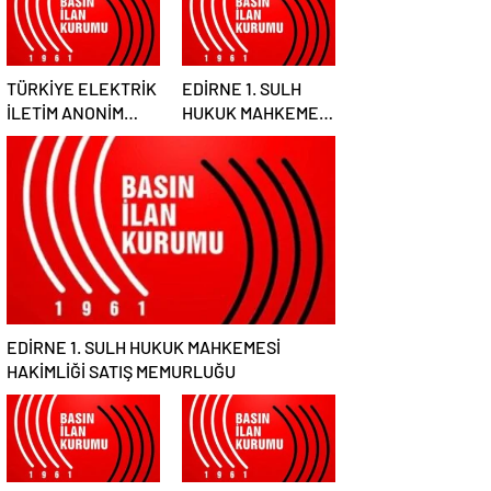
TÜRKİYE ELEKTRİK
EDİRNE 1. SULH
İLETİM ANONİM
HUKUK MAHKEMESİ
ŞİRKETİ GENEL
HAKİMLİĞİ SATIŞ
MÜDÜRLÜĞÜ
MEMURLUĞU
EDİRNE 1. SULH HUKUK MAHKEMESİ
HAKİMLİĞİ SATIŞ MEMURLUĞU