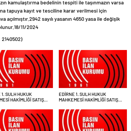
ın kamulaştırma bedelinin tespiti ile taşınmazın varsa
na tapuya kayıt ve tesciline karar verilmesi için
 açılmıştır.2942 sayılı yasanın 4650 yasa ile değişik
olunur.18/11/2024
: 2140502)
 1. SULH HUKUK
EDİRNE 1. SULH HUKUK
ESİ HAKİMLİĞİ SATIŞ
MAHKEMESİ HAKİMLİĞİ SATIŞ
LUĞU
MEMURLUĞU