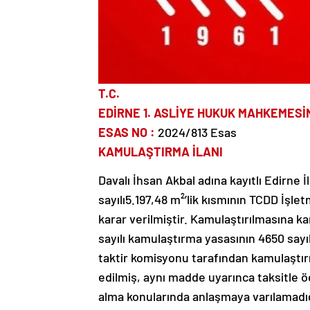
T.C.
EDİRNE 1. ASLİYE HUKUK MAHKEMES
ESAS NO :
2024/813 Esas
KAMULAŞTIRMA İLANI
Davalı İhsan Akbal adına kayıtlı Edirne İ
sayılı5.197,48 m²’lik kısmının TCDD İşl
karar verilmiştir. Kamulaştırılmasına ka
sayılı kamulaştırma yasasının 4650 sayı
taktir komisyonu tarafından kamulaştır
edilmiş, aynı madde uyarınca taksitle ö
alma konularında anlaşmaya varılamadığ