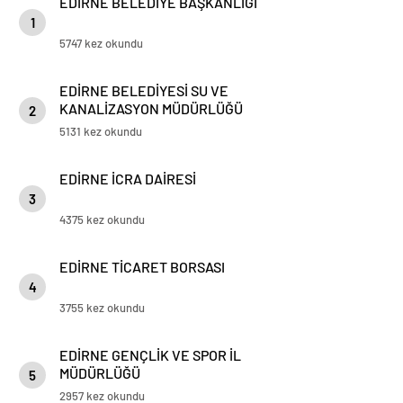
EDİRNE BELEDİYE BAŞKANLIĞI
1
5747 kez okundu
EDİRNE BELEDİYESİ SU VE
KANALİZASYON MÜDÜRLÜĞÜ
2
5131 kez okundu
EDİRNE İCRA DAİRESİ
3
4375 kez okundu
EDİRNE TİCARET BORSASI
4
3755 kez okundu
EDİRNE GENÇLİK VE SPOR İL
MÜDÜRLÜĞÜ
5
2957 kez okundu