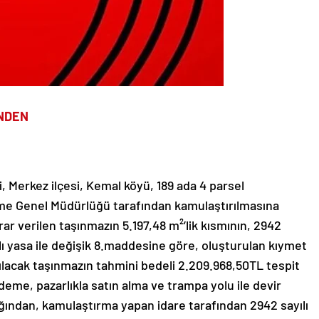
İNDEN
li, Merkez ilçesi, Kemal köyü, 189 ada 4 parsel
etme Genel Müdürlüğü tarafından kamulaştırılmasına
rar verilen taşınmazın 5.197,48 m²’lik kısmının, 2942
lı yasa ile değişik 8.maddesine göre, oluşturulan kıymet
ılacak taşınmazın tahmini bedeli 2.209.968,50TL tespit
deme, pazarlıkla satın alma ve trampa yolu ile devir
ından, kamulaştırma yapan idare tarafından 2942 sayılı