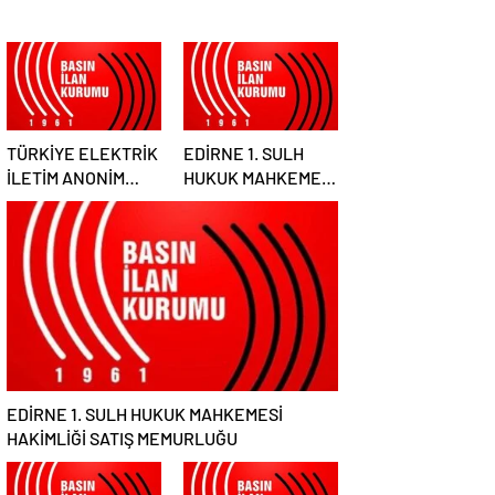
TÜRKİYE ELEKTRİK
EDİRNE 1. SULH
İLETİM ANONİM
HUKUK MAHKEMESİ
ŞİRKETİ GENEL
HAKİMLİĞİ SATIŞ
MÜDÜRLÜĞÜ
MEMURLUĞU
EDİRNE 1. SULH HUKUK MAHKEMESİ
HAKİMLİĞİ SATIŞ MEMURLUĞU