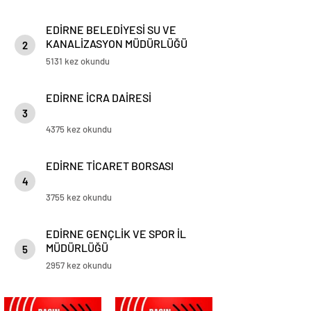
EDİRNE BELEDİYESİ SU VE
KANALİZASYON MÜDÜRLÜĞÜ
2
5131 kez okundu
EDİRNE İCRA DAİRESİ
3
4375 kez okundu
EDİRNE TİCARET BORSASI
4
3755 kez okundu
EDİRNE GENÇLİK VE SPOR İL
MÜDÜRLÜĞÜ
5
2957 kez okundu