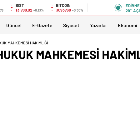
BIST
BITCOIN
EDIRNE
13.780,92
3093768
,76
-0,13%
-0,30%
29°
AÇI
Güncel
E-Gazete
Siyaset
Yazarlar
Ekonomi
UKUK MAHKEMESİ HAKİMLİĞİ
E HUKUK MAHKEMESİ HAKİML