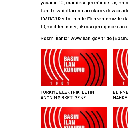
yasanın 10. maddesi gereğince taşınmaz
tüm takyidatlardan ari olarak davacı adı
14/11/2024 tarihinde Mahkememizde dava
10.maddesinin 4.fıkrası gereğince ilan 
Resmi İlanlar www.ilan.gov.tr’de (Basın
TÜRKİYE ELEKTRİK İLETİM
EDİRNE
ANONİM ŞİRKETİ GENEL
MAHKEM
MÜDÜRLÜĞÜ
MEMUR