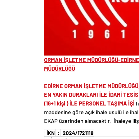
ORMAN İŞLETME MÜDÜRLÜĞÜ-EDİRNE
MÜDÜRLÜĞÜ
EDİRNE ORMAN İŞLETME MÜDÜRLÜĞÜ,
EN YAKIN DURAKLARI İLE İDARİ TESİ
(16+1 kişi ) İLE PERSONEL TAŞIMA İŞİ
h
maddesine göre açık ihale usulü ile iha
EKAP üzerinden alınacaktır. İhaleye ilişk
İKN
:
2024/1721118