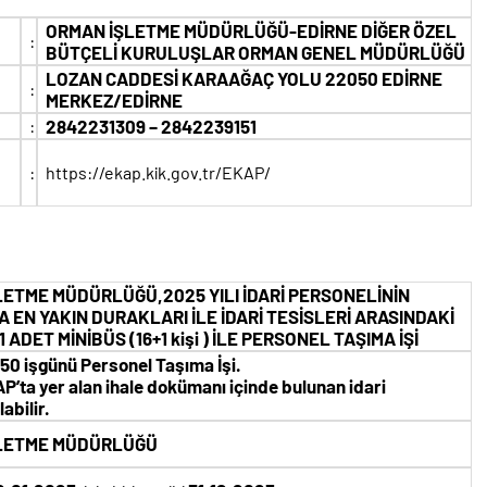
ORMAN İŞLETME MÜDÜRLÜĞÜ-EDİRNE DİĞER ÖZEL
:
BÜTÇELİ KURULUŞLAR ORMAN GENEL MÜDÜRLÜĞÜ
LOZAN CADDESİ KARAAĞAÇ YOLU 22050 EDİRNE
:
MERKEZ/EDİRNE
:
2842231309 – 2842239151
:
https://ekap.kik.gov.tr/EKAP/
LETME MÜDÜRLÜĞÜ,2025 YILI İDARİ PERSONELİNİN
EN YAKIN DURAKLARI İLE İDARİ TESİSLERİ ARASINDAKİ
DET MİNİBÜS (16+1 kişi ) İLE PERSONEL TAŞIMA İŞİ
250 işgünü Personel Taşıma İşi.
KAP’ta yer alan ihale dokümanı içinde bulunan idari
abilir.
ŞLETME MÜDÜRLÜĞÜ