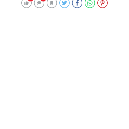
Uluslararası TIR taşımacılığı ve Bulgaristan’a yoğun
olarak giriş çıkışların yapıldığı Hamzabeyli Sınır Kapısı
güzergahı sürücülere ceza kabusu yaşatıyor.
Edirne’den çıkışta Süloğlu- Lalapaşa yol ayrımından