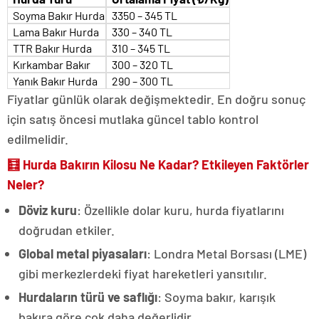
Soyma Bakır Hurda
3350 – 345 TL
Lama Bakır Hurda
330 – 340 TL
TTR Bakır Hurda
310 – 345 TL
Kırkambar Bakır
300 – 320 TL
Yanık Bakır Hurda
290 – 300 TL
Fiyatlar günlük olarak değişmektedir. En doğru sonuç
için satış öncesi mutlaka güncel tablo kontrol
edilmelidir.
🧮
Hurda Bakırın Kilosu Ne Kadar? Etkileyen Faktörler
Neler?
Döviz kuru
: Özellikle dolar kuru, hurda fiyatlarını
doğrudan etkiler.
Global metal piyasaları
: Londra Metal Borsası (LME)
gibi merkezlerdeki fiyat hareketleri yansıtılır.
Hurdaların türü ve saflığı
: Soyma bakır, karışık
bakıra göre çok daha değerlidir.