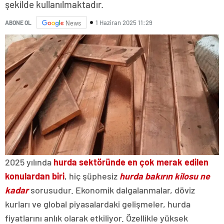
şekilde kullanılmaktadır.
1 Haziran 2025 11:29
ABONE OL
News
2025 yılında
hurda sektöründe en çok merak edilen
konulardan biri
, hiç şüphesiz
hurda bakırın kilosu ne
kadar
sorusudur. Ekonomik dalgalanmalar, döviz
kurları ve global piyasalardaki gelişmeler, hurda
fiyatlarını anlık olarak etkiliyor. Özellikle yüksek