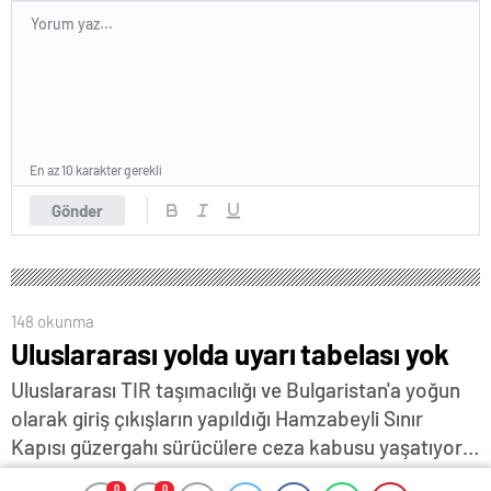
En az 10 karakter gerekli
Gönder
148 okunma
Uluslararası yolda uyarı tabelası yok
Uluslararası TIR taşımacılığı ve Bulgaristan'a yoğun
olarak giriş çıkışların yapıldığı Hamzabeyli Sınır
Kapısı güzergahı sürücülere ceza kabusu yaşatıyor…
31 Mayıs 2025 06:32
ABONE OL
News
0
0
0
0