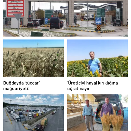
Buğdayda ‘tüccar’
‘Üreticiyi hayal kırıklığına
mağduriyeti!
uğratmayın’