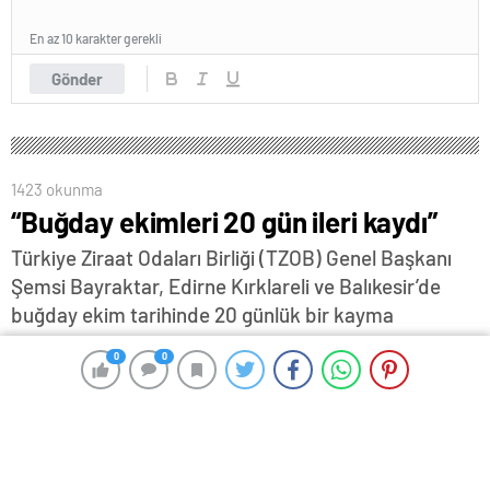
En az 10 karakter gerekli
Gönder
1423 okunma
“Buğday ekimleri 20 gün ileri kaydı”
Türkiye Ziraat Odaları Birliği (TZOB) Genel Başkanı
Şemsi Bayraktar, Edirne Kırklareli ve Balıkesir’de
buğday ekim tarihinde 20 günlük bir kayma
yaşandığını kaydetti.
0
0
0
0
25 Kasım 2023 09:29
ABONE OL
News
Türkiye Ziraat Odaları Birliği (TZOB) Genel Başkanı
Şemsi Bayraktar, Türkiye’de 6,7 milyon hektarda ekimi
yapılan ve ülkemiz ekim alanlarında birinci sırada