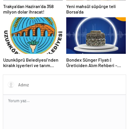
Trakya’dan Haziran’da 358
Yeni mahsül süpürge teli
milyon dolar ihracat!
Borsa’da
Uzunköprü Belediyesi’nden
Bondex Sünger Fiyatı |
kiralık işyerleri ve tarım
Üreticiden Alım Rehberi –
arazisi
Echopan A.Ş