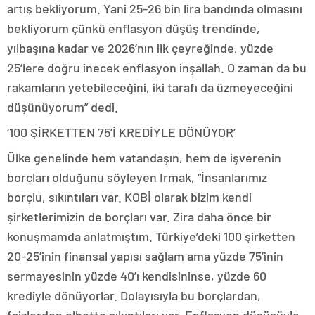
artış bekliyorum. Yani 25-26 bin lira bandında olmasını
bekliyorum çünkü enflasyon düşüş trendinde,
yılbaşına kadar ve 2026’nın ilk çeyreğinde, yüzde
25’lere doğru inecek enflasyon inşallah. O zaman da bu
rakamların yetebileceğini, iki tarafı da üzmeyeceğini
düşünüyorum” dedi.
‘100 ŞİRKETTEN 75’İ KREDİYLE DÖNÜYOR’
Ülke genelinde hem vatandaşın, hem de işverenin
borçları olduğunu söyleyen Irmak, “İnsanlarımız
borçlu, sıkıntıları var. KOBİ olarak bizim kendi
şirketlerimizin de borçları var. Zira daha önce bir
konuşmamda anlatmıştım. Türkiye’deki 100 şirketten
20-25’inin finansal yapısı sağlam ama yüzde 75’inin
sermayesinin yüzde 40’ı kendisininse, yüzde 60
krediyle dönüyorlar. Dolayısıyla bu borçlardan,