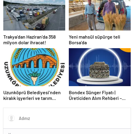
Trakya’dan Haziran’da 358
Yeni mahsül süpürge teli
milyon dolar ihracat!
Borsa’da
Uzunköprü Belediyesi’nden
Bondex Sünger Fiyatı |
kiralık işyerleri ve tarım
Üreticiden Alım Rehberi –
arazisi
Echopan A.Ş