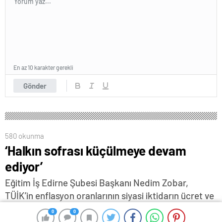
En az 10 karakter gerekli
Gönder
580 okunma
‘Halkın sofrası küçülmeye devam
ediyor’
Eğitim İş Edirne Şubesi Başkanı Nedim Zobar,
TÜİK’in enflasyon oranlarının siyasi iktidarın ücret ve
maaşları düşük düzeyde tutarak halkı
0
0
0
0
yoksullaştırma politikasının kanıtı olduğunu bildirdi...