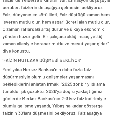
faizlerden elbette sıkıntıları var. Enflasyon düşüşüyle
beraber, faizlerin de aşağıya gelmesini bekliyoruz.
Faiz, dünyanın en kötü illeti. Faiz düştüğü zaman hem
işveren mutlu olur, hem asgari ücreti alan mutlu olur.
O zaman raflardaki artış durur ve ülkeye ekonomik
yönden huzur gelir. Bir çalışana aldığı maaş yettiği
zaman ailesiyle beraber mutlu ve mesut yaşar gider”
diye konuştu.
‘FAİZİN MUTLAKA DÜŞMESİ BEKLİYOR’
Yeni yılda Merkez Bankası’nın daha fazla faiz
düşürmesiyle olumlu gelişmeler yaşanmasını
beklediklerini anlatan Irmak, “2025 zor bir yıldı ama
tünelde ışık gözüktü. 2026’ya doğru yaklaştığımız
günlerde Merkez Bankası’nın 2-3 kez faiz indirimiyle
olumlu gelişme yaşandı. Yılbaşına kadar gösterge
faizinin 30’lara düşmesini bekliyoruz. Faiz aşağıya