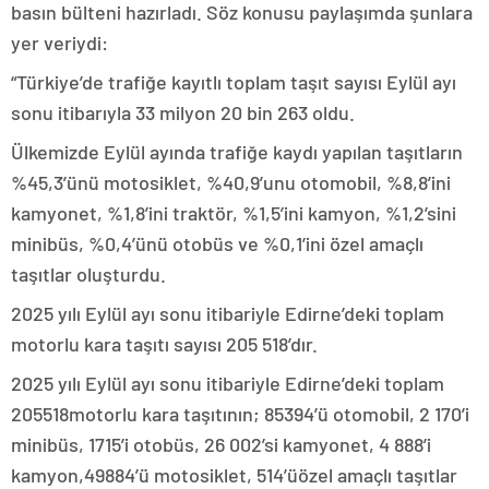
basın bülteni hazırladı. Söz konusu paylaşımda şunlara
yer veriydi:
“Türkiye’de trafiğe kayıtlı toplam taşıt sayısı Eylül ayı
sonu itibarıyla 33 milyon 20 bin 263 oldu.
Ülkemizde Eylül ayında trafiğe kaydı yapılan taşıtların
%45,3’ünü motosiklet, %40,9’unu otomobil, %8,8’ini
kamyonet, %1,8’ini traktör, %1,5’ini kamyon, %1,2’sini
minibüs, %0,4’ünü otobüs ve %0,1’ini özel amaçlı
taşıtlar oluşturdu.
2025 yılı Eylül ayı sonu itibariyle Edirne’deki toplam
motorlu kara taşıtı sayısı 205 518’dır.
2025 yılı Eylül ayı sonu itibariyle Edirne’deki toplam
205518motorlu kara taşıtının; 85394’ü otomobil, 2 170’i
minibüs, 1715’i otobüs, 26 002’si kamyonet, 4 888’i
kamyon,49884’ü motosiklet, 514’üözel amaçlı taşıtlar