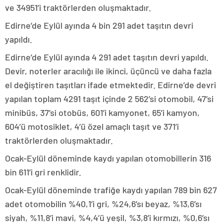
ve 34951’i traktörlerden oluşmaktadır.
Edirne’de Eylül ayında 4 bin 291 adet taşıtın devri
yapıldı.
Edirne’de Eylül ayında 4 291 adet taşıtın devri yapıldı.
Devir, noterler aracılığı ile ikinci, üçüncü ve daha fazla
el değiştiren taşıtları ifade etmektedir. Edirne’de devri
yapılan toplam 4291 taşıt içinde 2 562’si otomobil, 47’si
minibüs, 37’si otobüs, 601’i kamyonet, 65’i kamyon,
604’ü motosiklet, 4’ü özel amaçlı taşıt ve 371’i
traktörlerden oluşmaktadır.
Ocak-Eylül döneminde kaydı yapılan otomobillerin 316
bin 611’i gri renklidir.
Ocak-Eylül döneminde trafiğe kaydı yapılan 789 bin 627
adet otomobilin %40,1’i gri, %24,6’sı beyaz, %13,6’sı
siyah, %11,8’i mavi, %4,4’ü yeşil, %3,8’i kırmızı, %0,6’sı