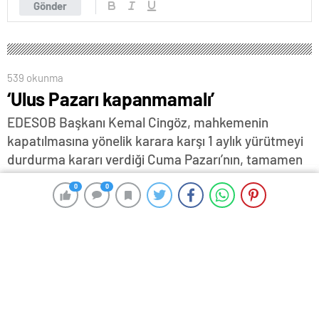
Gönder
539 okunma
‘Ulus Pazarı kapanmamalı’
EDESOB Başkanı Kemal Cingöz, mahkemenin
kapatılmasına yönelik karara karşı 1 aylık yürütmeyi
durdurma kararı verdiği Cuma Pazarı’nın, tamamen
kapatılması durumunda, Edirne’deki esnafın zarar
0
0
0
0
göreceğini söyleyerek, “Çarşı esnafına zararı olur
diye düşünüyorum. Bunun yanında Edirne'ye çok
daha fazla zararı olur. Çünkü çok ciddi insan geliyor
pazar için. Kapatılırsa da başka bir alternatif yer
gösterilmeli. Çünkü Edirne'de bu oturdu artık” dedi…
17 Ekim 2025 16:23
ABONE OL
News