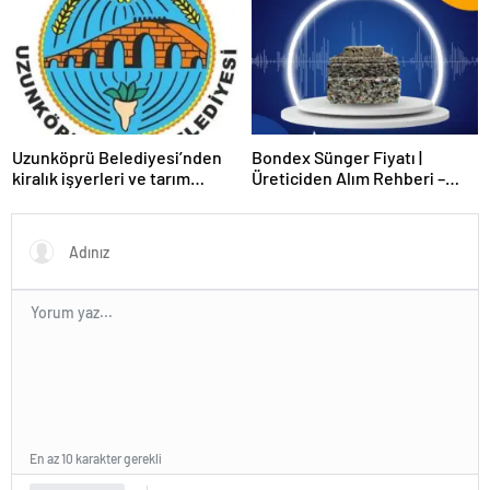
Uzunköprü Belediyesi’nden
Bondex Sünger Fiyatı |
kiralık işyerleri ve tarım
Üreticiden Alım Rehberi –
arazisi
Echopan A.Ş
En az 10 karakter gerekli