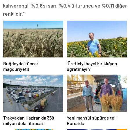
kahverengi, %0,6’sı sarı, %0,4’ü turuncu ve %0,1’i diğer
renklidir.”
Buğdayda ‘tüccar’
‘Üreticiyi hayal kırıklığına
mağduriyeti!
uğratmayın’
Trakya’dan Haziran’da 358
Yeni mahsül süpürge teli
milyon dolar ihracat!
Borsa’da