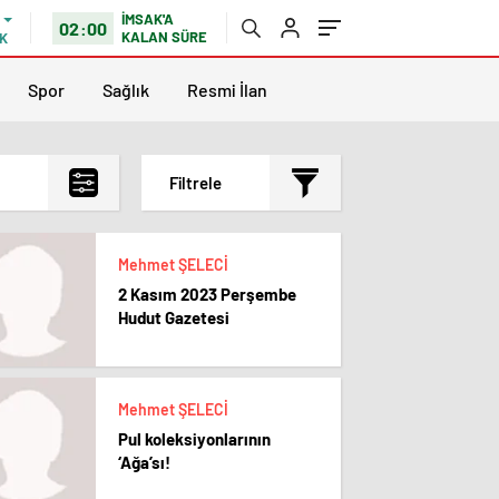
İMSAK'A
02:00
KALAN SÜRE
K
Spor
Sağlık
Resmi İlan
Filtrele
En çok okunanlar
Mehmet ŞELECİ
En az okunanlar
2 Kasım 2023 Perşembe
Yorum Sayısına Göre
Hudut Gazetesi
En yeniler
En eskiler
Mehmet ŞELECİ
Pul koleksiyonlarının
‘Ağa’sı!