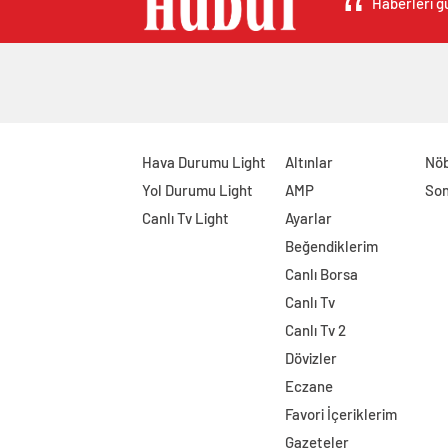
Haberleri gü
Hava Durumu Light
Altınlar
Nöb
Yol Durumu Light
AMP
Son
Canlı Tv Light
Ayarlar
Beğendiklerim
Canlı Borsa
Canlı Tv
Canlı Tv 2
Dövizler
Eczane
Favori İçeriklerim
Gazeteler