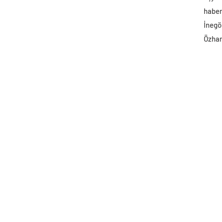
haber 
İnegö
Özhan