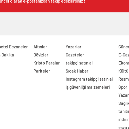
ncel olarak e-postanızdan takip edebilirsiniz !
etçi Eczaneler
Altınlar
Yazarlar
Günc
 Dakika
Dövizler
Gazeteler
E-Ga
Kripto Paralar
takipçi satın al
Ekon
Pariteler
Sıcak Haber
Kültü
Instagram takipçi satın al
Resmi
iş güvenliği malzemeleri
Spor
Yazar
Sağlı
tanıtı
indir
eşya