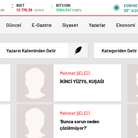
BIST
BITCOIN
EDIRNE
13.779,39
3094347
,59
-0,14%
0,90%
33°
AÇI
Güncel
E-Gazete
Siyaset
Yazarlar
Ekonomi
Yazarın Kaleminden Getir
Kategoriden Getir
Mehmet ŞELECİ
İKİNCİ YÜZYIL KUŞAĞI
Mehmet ŞELECİ
‘Bunca sorun neden
çözülmüyor?’