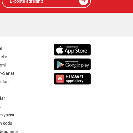
el
zete
omi
r-Sanat
 İlan
lar
k
m yazısı
im kodu
 depolama