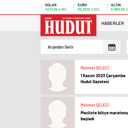
DOLAR
EURO
ALTIN
47,7436
55,2510
6.660,55
0.18%
0.32%
2
HABERLER
Mehmet ŞELECİ
1 Kasım 2023 Çarşamba
Hudut Gazetesi
Mehmet ŞELECİ
Mecliste bütçe maratonu
başladı