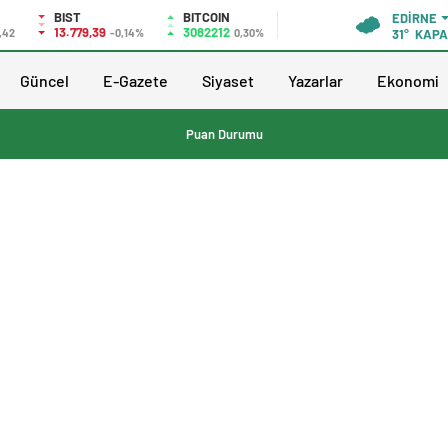
BIST
BITCOIN
EDIRNE
13.779,39
3082212
,42
-0,14%
0,30%
31°
KAPA
Güncel
E-Gazete
Siyaset
Yazarlar
Ekonomi
Puan Durumu