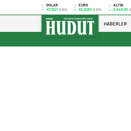
DOLAR
EURO
ALTIN
47,7021
55,2080
6.649,39
0.15%
0.33%
2
HABERLER