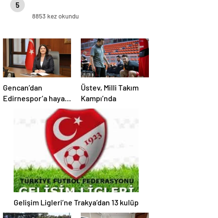
5
8853 kez okundu
Gencan’dan
Üstev, Milli Takım
Edirnespor’a hayati
Kampı’nda
destek
Gelişim Ligleri’ne Trakya’dan 13 kulüp