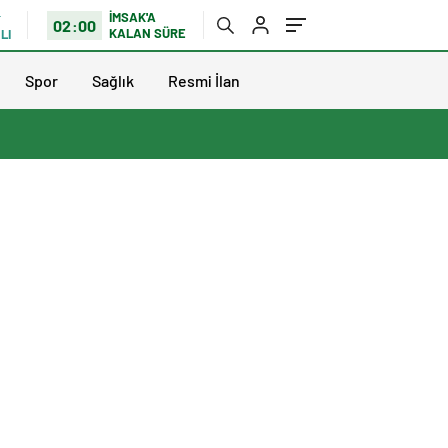
İMSAK'A
02:00
KALAN SÜRE
LI
Spor
Sağlık
Resmi İlan