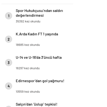
Spor Hukukçusu’ndan saldırı
değerlendirmesi
1
35392 kez okundu
K.Arda Kadın FT 1 yaşında
2
18685 kez okundu
U-14 ve U-16’da 3’üncü hafta
3
16297 kez okundu
Edirnespor’dan gol yağmuru!
4
10559 kez okundu
Salçın’dan ‘üslup’ tepkisi!