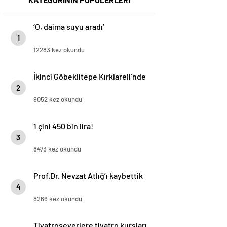
‘O, daima suyu aradı’
1
12283 kez okundu
İkinci Göbeklitepe Kırklareli’nde
2
9052 kez okundu
1 çini 450 bin lira!
3
8473 kez okundu
Prof.Dr. Nevzat Atlığ’ı kaybettik
4
8266 kez okundu
Tiyatroseverlere tiyatro kursları