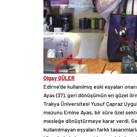
Olgay GÜLER
Edirne’de kullanılmış eski eşyaları ona
Ayas (37), geri dönüşümün en güzel örn
Trakya Üniversitesi Yusuf Çapraz Uygu
mezunu Emine Ayas, bir süre özel sektö
mesleğe dönüştürmeye karar verdi. Geçti
kullanılmayan eşyaları farklı tasarımlarl