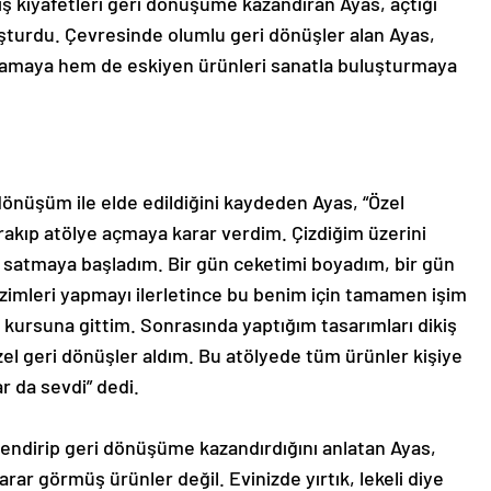
iş kıyafetleri geri dönüşüme kazandıran Ayas, açtığı
şturdu. Çevresinde olumlu geri dönüşler alan Ayas,
amaya hem de eskiyen ürünleri sanatla buluşturmaya
dönüşüm ile elde edildiğini kaydeden Ayas, “Özel
rakıp atölye açmaya karar verdim. Çizdiğim üzerini
a satmaya başladım. Bir gün ceketimi boyadım, bir gün
imleri yapmayı ilerletince bu benim için tamamen işim
ş kursuna gittim. Sonrasında yaptığım tasarımları dikiş
el geri dönüşler aldım. Bu atölyede tüm ürünler kişiye
ar da sevdi” dedi.
endirip geri dönüşüme kazandırdığını anlatan Ayas,
r görmüş ürünler değil. Evinizde yırtık, lekeli diye