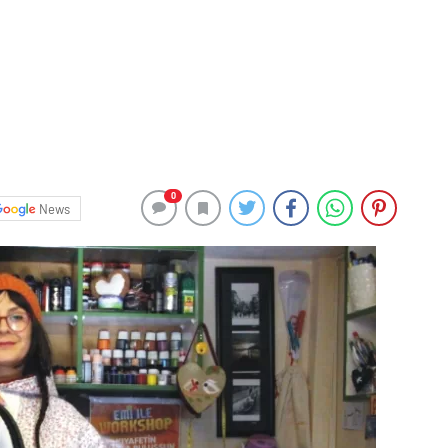
0
News