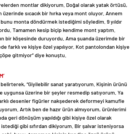
iyelerden montlar dikiyorum. Doğal olarak yatak örtüsü,
n üzerinde sıcacık bir hırka veya mont oluyor. Annem
 bunu monta döndürmek istediğimi söyledim. 9 yıldır
ruyordu. Tamamen kesip biçip kendime mont yaptım.
ın bir köşesinde duruyordu. Ama şuanda üzerimde bir
e farklı ve kişiye özel yapılıyor. Kot pantolondan kişiye
y çöpe gitmiyor” diye konuştu.
M’
 belirterek, “Giyilebilir sanat yaratıyorum. Kişinin ürünü
ime uygunsa üzerine bir şeyler resmedip satıyorum. Ya
arklı desenler figürler nakşederek deformeyi kamufle
uyorum. Artık ben de hazır ürün almıyorum, ürünlerimi
a geri dönüşüm yapıldığı gibi kişiye özel olarak
tediği gibi sıfırdan dikiyorum. Bir şalvar isteniyorsa