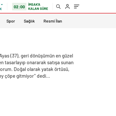
İMSAK'A
02:00
KALAN SÜRE
K
Spor
Sağlık
Resmi İlan
e Ayas (37), geri dönüşümün en güzel
den tasarlayıp onararak satışa sunan
iyorum. Doğal olarak yatak örtüsü,
şey çöpe gitmiyor" dedi…