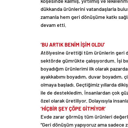
köşesinde kalmış, yırtılmış ve lekelenm
dükkanda ürünlerini vatandaşlarla bulu
zamanla hem geri dönüşüme katkı sağl
devam etti.
‘BU ARTIK BENİM İŞİM OLDU’
Atölyesine ürettiği tüm ürünlerin geri 
sektörde gümrükte çalışıyordum. İşi bı
boyadığım ürünlerimi ilk olarak pazard
ayakkabımı boyadım, duvar boyadım, çiz
olmaya başladı. Geçtiğimiz yıllarda diki
ile de destekledim. İnsanlardan çok güz
özel olarak üretiliyor. Dolayısıyla insanl
‘HİÇBİR ŞEY ÇÖPE GİTMİYOR’
Evde zarar görmüş tüm ürünleri değerl
“Geri dönüşüm yapıyoruz ama sadece zara