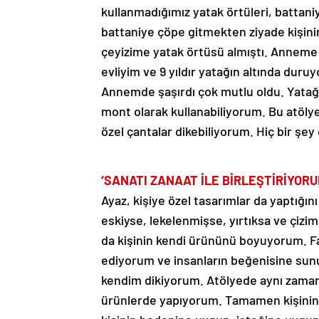
kullanmadığımız yatak örtüleri, battan
battaniye çöpe gitmekten ziyade kişini
çeyizime yatak örtüsü almıştı. Anneme
evliyim ve 9 yıldır yatağın altında du
Annemde şaşırdı çok mutlu oldu. Yatağ
mont olarak kullanabiliyorum. Bu atölyed
özel çantalar dikebiliyorum. Hiç bir şe
‘SANATI ZANAAT İLE BİRLEŞTİRİYORU
Ayaz, kişiye özel tasarımlar da yaptığını
eskiyse, lekelenmişse, yırtıksa ve çiz
da kişinin kendi ürününü boyuyorum. F
ediyorum ve insanların beğenisine sun
kendim dikiyorum. Atölyede aynı zamand
ürünlerde yapıyorum. Tamamen kişinin is