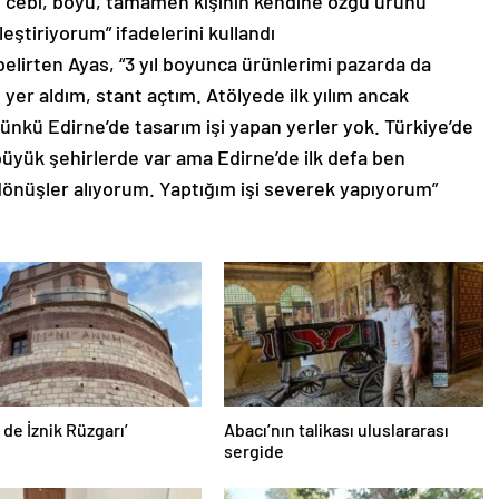
n cebi, boyu, tamamen kişinin kendine özgü ürünü
eştiriyorum” ifadelerini kullandı
elirten Ayas, “3 yıl boyunca ürünlerimi pazarda da
e yer aldım, stant açtım. Atölyede ilk yılım ancak
çünkü Edirne’de tasarım işi yapan yerler yok. Türkiye’de
 büyük şehirlerde var ama Edirne’de ilk defa ben
önüşler alıyorum. Yaptığım işi severek yapıyorum”
 de İznik Rüzgarı’
Abacı’nın talikası uluslararası
sergide