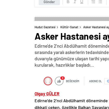
Gönder
Hudut Gazetesi
Kültür-Sanat
Asker Hastanesi ay
Asker Hastanesi a
Edirne'de 2'nci Abdülhamit döneminde 
sırasında yaralı askerlerin tedavisin
duvarıyla günümüze ulaşan tarihi yapın
kurularak, hazırlıklar başladı…
0
BEĞENDİM
ABONE OL
Olgay GÜLER
Edirne’de 2’nci Abdülhamit döneminde 
dikkati çeken, özellikle Balkan Savaşlar