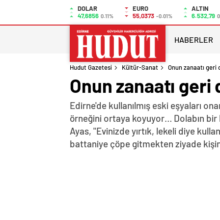
DOLAR
EURO
ALTIN
47,6856
55,0373
6.532,79
0.11%
-0.01%
0
HABERLER
Hudut Gazetesi
Kültür-Sanat
Onun zanaatı geri
Onun zanaatı geri
Edirne'de kullanılmış eski eşyaları on
örneğini ortaya koyuyor… Dolabın bir k
Ayas, "Evinizde yırtık, lekeli diye ku
battaniye çöpe gitmekten ziyade kişin