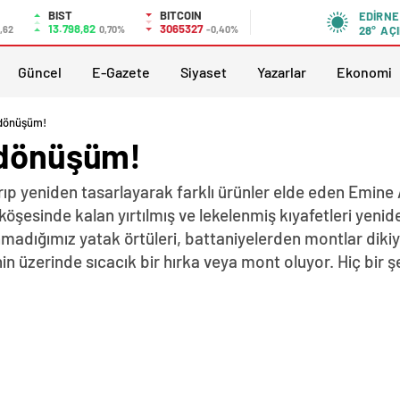
BIST
BITCOIN
EDIRNE
13.798,82
3065327
,62
0,70%
-0,40%
28°
AÇI
Güncel
E-Gazete
Siyaset
Yazarlar
Ekonomi
 dönüşüm!
 dönüşüm!
arıp yeniden tasarlayarak farklı ürünler elde eden Emin
öşesinde kalan yırtılmış ve lekelenmiş kıyafetleri yeni
llanmadığımız yatak örtüleri, battaniyelerden montlar dik
in üzerinde sıcacık bir hırka veya mont oluyor. Hiç bir 