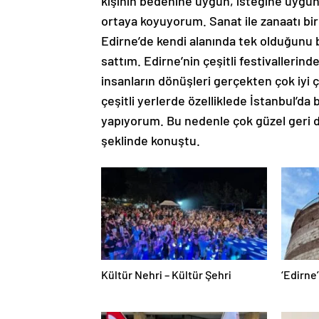
kişinin bedenine uygun, isteğine uygu
ortaya koyuyorum. Sanat ile zanaatı birl
Edirne’de kendi alanında tek olduğunu b
sattım. Edirne’nin çeşitli festivallerind
insanların dönüşleri gerçekten çok iyi 
çeşitli yerlerde özelliklede İstanbul’da
yapıyorum. Bu nedenle çok güzel geri d
şeklinde konuştu.
Kültür Nehri – Kültür Şehri
‘Edirne’