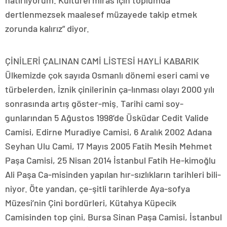
hatırlıyorum. Kültürel miras için toplumda
dertlenmezsek maalesef müzayede takip etmek
zorunda kalırız” diyor.
ÇİNİLERİ ÇALINAN CAMİ LİSTESİ HAYLİ KABARIK
Ülkemizde çok sayıda Osmanlı dönemi eseri cami ve
türbelerden, İznik çinilerinin ça-lınması olayı 2000 yılı
sonrasında artış göster-miş. Tarihi cami soy-
gunlarından 5 Ağustos 1998’de Üsküdar Cedit Valide
Camisi, Edirne Muradiye Camisi, 6 Aralık 2002 Adana
Seyhan Ulu Cami, 17 Mayıs 2005 Fatih Mesih Mehmet
Paşa Camisi, 25 Nisan 2014 İstanbul Fatih He-kimoğlu
Ali Paşa Ca-misinden yapılan hır-sızlıkların tarihleri bili-
niyor. Öte yandan, çe-şitli tarihlerde Aya-sofya
Müzesi’nin Çini bordürleri, Kütahya Küpecik
Camisinden top çini, Bursa Sinan Paşa Camisi, İstanbul