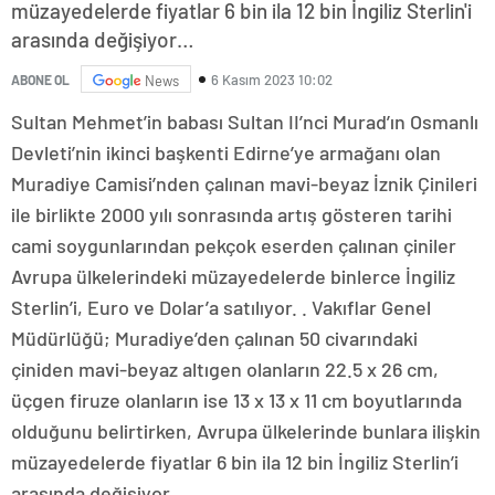
müzayedelerde fiyatlar 6 bin ila 12 bin İngiliz Sterlin'i
arasında değişiyor…
6 Kasım 2023 10:02
ABONE OL
News
Sultan Mehmet’in babası Sultan II’nci Murad’ın Osmanlı
Devleti’nin ikinci başkenti Edirne’ye armağanı olan
Muradiye Camisi’nden çalınan mavi-beyaz İznik Çinileri
ile birlikte 2000 yılı sonrasında artış gösteren tarihi
cami soygunlarından pekçok eserden çalınan çiniler
Avrupa ülkelerindeki müzayedelerde binlerce İngiliz
Sterlin’i, Euro ve Dolar’a satılıyor. . Vakıflar Genel
Müdürlüğü; Muradiye’den çalınan 50 civarındaki
çiniden mavi-beyaz altıgen olanların 22.5 x 26 cm,
üçgen firuze olanların ise 13 x 13 x 11 cm boyutlarında
olduğunu belirtirken, Avrupa ülkelerinde bunlara ilişkin
müzayedelerde fiyatlar 6 bin ila 12 bin İngiliz Sterlin’i
arasında değişiyor.