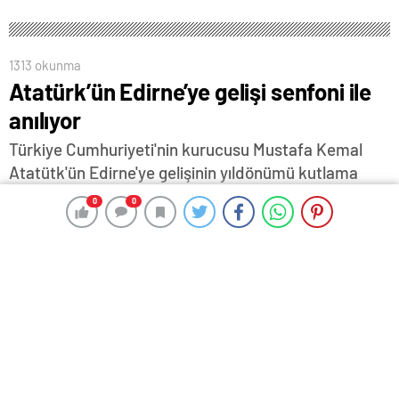
1313 okunma
Atatürk’ün Edirne’ye gelişi senfoni ile
anılıyor
Türkiye Cumhuriyeti'nin kurucusu Mustafa Kemal
Atatütk'ün Edirne'ye gelişinin yıldönümü kutlama
etkinlikleri kapsamında Bursa Bölge Devlet Senfoni
0
0
0
0
Orkestrası, Edirne Belediyesi'nin organizasyonu ile
20 Aralık Cumartesi günü Edirnelilerle buluşacak.
17 Aralık 2025 11:53
ABONE OL
News